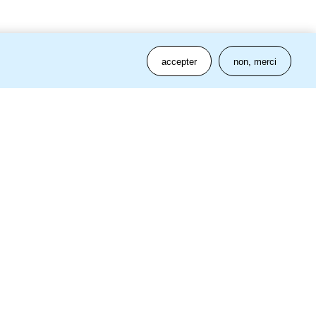
accepter
non, merci