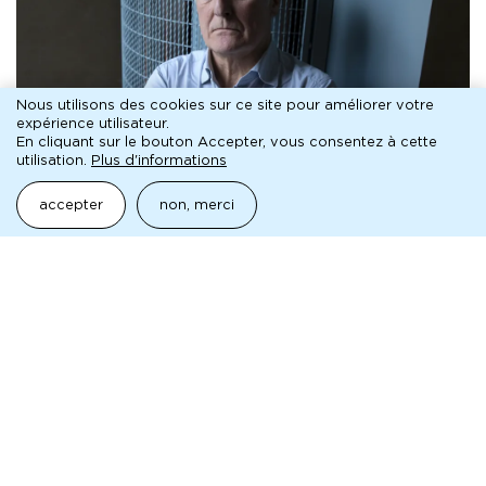
Nous utilisons des cookies sur ce site pour améliorer votre
expérience utilisateur.
En cliquant sur le bouton Accepter, vous consentez à cette
utilisation.
Plus d'informations
Irréparable
programme de salle
accepter
non, merci
Lecture d'Olivier Cadiot
29 fév.
presse
Pour toute demande, veuillez contacter le service de
presse de la MC93 :
MYRA
RÉMI FORT ET LUCIE MARTIN
myra@myra.fr
• 01 40 33 79 13