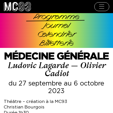
Aller
au
contenu
principal
Programme
Navigation
Journal
principale
Calendrier
Billetterie
MÉDECINE GÉNÉRALE
Ludovic Lagarde — Olivier
Cadiot
du 27 septembre au 6 octobre
2023
Théâtre – création à la MC93
Christian Bourgois
Durée 1h30