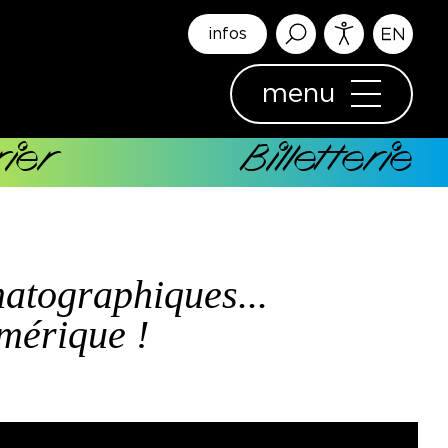
infos
menu
ier
Billetterie
atographiques...
mérique !