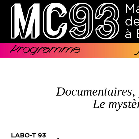
Aller
au
contenu
principal
Programme
Navigation
principale
Documentaires, 
Le mystè
LABO-T 93