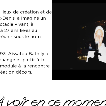
 lieux de création et de
t-Denis, a imaginé un
tacle vivant, à
à 27 ans lié·es au
e réunir sous le nom
93. Aïssatou Bathily a
hange et partir à la
 module à la rencontre
réation décors.
À voir en ce momen