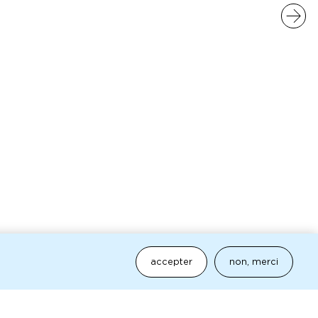
accepter
non, merci
œuvres
archives