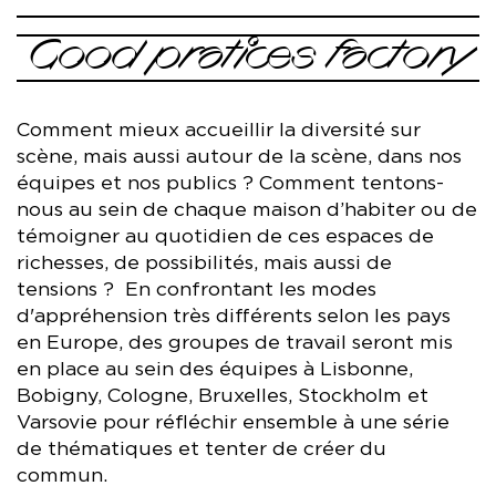
Good pratices factory
Comment mieux accueillir la diversité sur
scène, mais aussi autour de la scène, dans nos
équipes et nos publics ? Comment tentons-
nous au sein de chaque maison d’habiter ou de
témoigner au quotidien de ces espaces de
richesses, de possibilités, mais aussi de
Les huit artistes qui ont été sélectionné·es sur plus de 250
tensions ? En confrontant les modes
candidatures pour le Common Lab 2023 vivent et
d'appréhension très différents selon les pays
travaillent en Europe et explorent ou sont traversé·es par
en Europe, des groupes de travail seront mis
les notions mouvantes d’identité et de diversité dans une
en place au sein des équipes à Lisbonne,
société européenne en pleine mutation.
© Francisco Benedy
Bobigny, Cologne, Bruxelles, Stockholm et
Cette année, ce sont exceptionnellement 9 artistes,
Cette première promotion était composée de : Saphir
Varsovie pour réfléchir ensemble à une série
sélectionné·es sur projet parmi plus de 200 candidatures,
Belkheir (France / Algérie) Carys Coburn (Irlande) Stephanie
de thématiques et tenter de créer du
qui sont invité·es à imaginer ensemble ces récits qui seront
Kayal (Belgique / Liban) Hang Hang (France / Vietnam)
commun.
demain sur nos scènes :
Nancy Ofori (Suède / Ghana) Anna Ten (France / Ukraine)