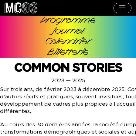
Aller
au
contenu
principal
Programme
Navigation
Journal
principale
Calendrier
Billetterie
COMMON STORIES
2023 — 2025
Sur trois ans, de février 2023 à décembre 2025,
Co
d’autres récits et pratiques, souvent invisibles, to
développement de cadres plus propices à l’accueil 
différentes.
Au cours des 30 dernières années, la société euro
transformations démographiques et sociales et aujo