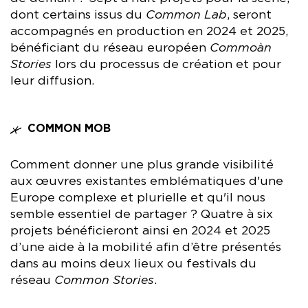
Lucía García Pullés
Danseuse, chorégraphe, actrice,
dont certains issus du
Common Lab
, seront
auteure originaire de Buenos Aires, basée à Paris.
accompagnés en production en 2024 et 2025,
bénéficiant du réseau européen
Commoàn
Dans
Mother Tongue
, Lucía raconte son histoire entre les
langues, et avec sa langue et dit la nécessité de survivre, la
Stories
lors du processus de création et pour
peur de disparaître et le désir de fiction.
leur diffusion.
Inés Sybille Vooduness
Danseuse, chorégraphe née à
Barcelone, basée à Lisbonne.
COMMON MOB
Performance génératrice de rituels complexes,
Our digital
lakou
revisite digitalement et d’un point de vue diasporique
Comment donner une plus grande visibilité
le lakou haïtien.
aux œuvres existantes emblématiques d'une
Europe complexe et plurielle et qu'il nous
Avildseen Bheekhoo
Artiste multidisciplinaire, basé à
semble essentiel de partager ? Quatre à six
Metz.
projets bénéficieront ainsi en 2024 et 2025
Dans
Hollanda
, après le naufrage de l'île Maurice, une vidéo
d’une aide à la mobilité afin d’être présentés
VHS perdue, tournée juste après le cyclone Hollanda de
dans au moins deux lieux ou festivals du
1994, est découverte, révélant un épisode psychotique
réseau
Common Stories
.
autour d'un loup-garou libidineux et d'une île au bord d'une
guerre raciale.