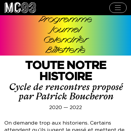
Aller
au
contenu
principal
Programme
Navigation
Journal
principale
Calendrier
Billetterie
TOUTE NOTRE
HISTOIRE
Cycle de rencontres proposé
par Patrick Boucheron
2020 — 2022
On demande trop aux historiens. Certains
attendent qu’ils jugent le passé et mettent de