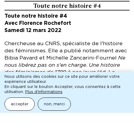
Toute notre histoire #4
Toute notre histoire #4
Avec Florence Rochefort
Samedi 12 mars 2022
Chercheuse au CNRS, spécialiste de l'histoire
des féminismes. Elle a publié notamment avec
Bibia Pavard et Michelle Zancarini-Fournel
Ne
nous libérez pas on s'en charge
.
Une histoire
des féminismes de 1789 à nos jours
(éd. La
Nous utilisons des cookies sur ce site pour améliorer votre
Découverte, 2020) et
Histoire mondiale des
expérience utilisateur.
féminismes
(PUF, Que sais-je ?, 2018).
En cliquant sur le bouton Accepter, vous consentez à cette
utilisation.
Plus d'informations
Au cours de cette rencontre, elle évoque le
accepter
non, merci
parcours de Gisèle Halimi (1927-2020), l’une des
grandes figures féministes du XXe siècle.
Avocate d'origine tunisienne, Gisèle Halimi
s'opposa à la guerre d'Algérie puis dans les