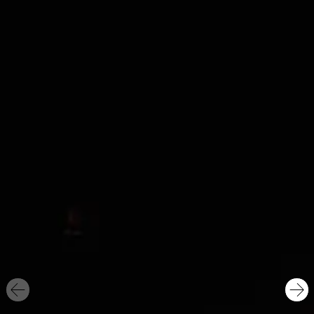
Performance collective conçu par Boris
Charmatz et inspirée du livre
Histoire mondiale
de la France.
Peu de temps après débute au
sein de la fabrique d’expériences le cycle de
réflexion Toute notre histoire. Plus récemment,
en février 2024, Patrick Boucheron a présenté
à la MC93
Boule à neige
avec l’artiste Mohamed
El Khatib.