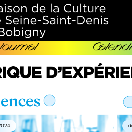
Journal
Calendr
IQUE D’EXPÉRI
iences
qu’est-ce que la fabrique ?
2024
d