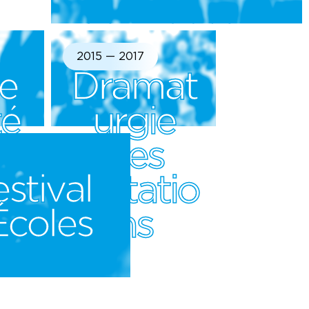
du masculin
2015 — 2017
e
Dramat
té
urgie
des
stival
gn
mutatio
Écoles
ns