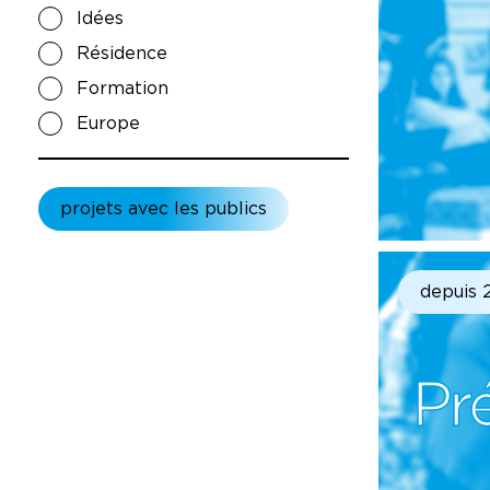
Idées
Résidence
Formation
Europe
projets avec les publics
depuis 
Pr