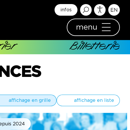
infos
menu
ier
Billetterie
ENCES
affichage en grille
affichage en liste
epuis 2024