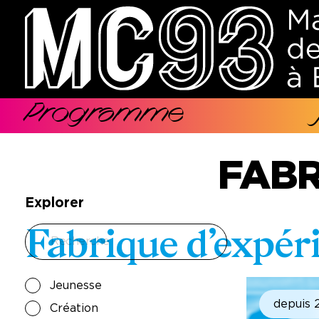
Aller
au
contenu
principal
Programme
Navigation
principale
FABR
Explorer
Fabrique d’expér
Jeunesse
depuis 
Création