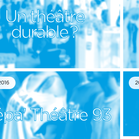
Un théâtre
durable ?
2016
2
épa' Théâtre 93