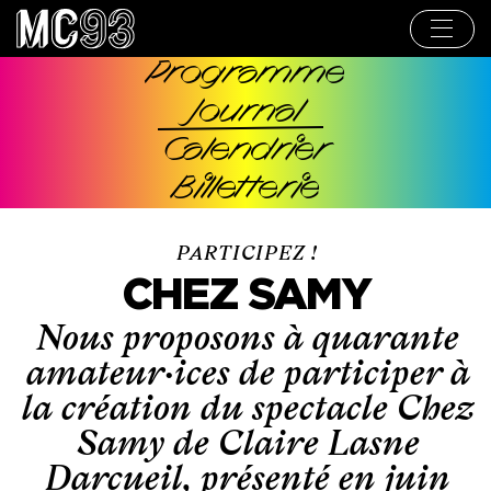
Aller
au
contenu
principal
Programme
Navigation
Journal
principale
Calendrier
Billetterie
PARTICIPEZ !
CHEZ SAMY
Nous proposons à quarante
amateur·ices de participer à
la création du spectacle
Chez
Samy
de Claire Lasne
Darcueil, présenté en juin