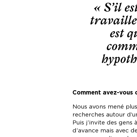
« S’il e
travaille
est q
comme
hypoth
Comment avez-vous co
Nous avons mené plusie
recherches autour d‘u
Puis j’invite des gens 
d’avance mais avec des