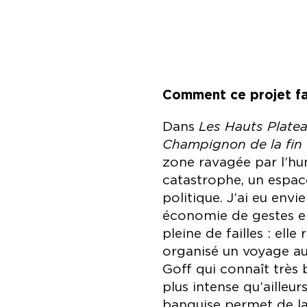
Comment ce projet fai
Dans
Les Hauts Plate
Champignon de la fi
zone ravagée par l’hu
catastrophe, un espac
politique. J’ai eu envi
économie de gestes en
pleine de failles : ell
organisé un voyage a
Goff qui connaît très b
plus intense qu’aille
banquise permet de lan