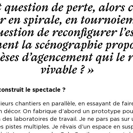
st question de perte, alor
r en spirale, en tournoiem
uestion de reconfigurer l’e
nt la scénographie propo
èses d’agencement qui le 
vivable ? »
nstruit le spectacle ?
urs chantiers en parallèle, en essayant de fair
n décor. On fabrique d’abord un prototype pour
à des laboratoires de travail. Je ne pars pas sur 
 pistes multiples. Je rêvais d’un espace en sus