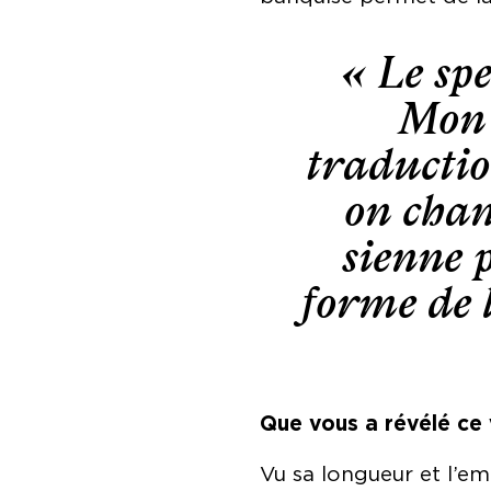
« Le spe
Mon 
traductio
on chan
sienne p
forme de l
Que vous a révélé ce
Vu sa longueur et l’em