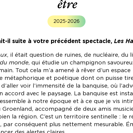
être
2025-2026
t-il suite à votre précédent spectacle,
Les Ha
aux
, il était question de ruines, de nucléaire, du 
n du monde
, qui étudie un champignon savoureu
main. Tout cela m’a amené à rêver d’un espace b
e métaphorique et poétique dont on puisse tire
e d’aller voir l’immensité de la banquise, où l’ad
 accord avec le paysage. La banquise est insta
e ressemble à notre époque et à ce que je vis in
u Groenland, accompagné de deux amis musicien
ien la région. C’est un territoire sentinelle : le
urs, par conséquent plus nettement mesurable. É
cer des alertes claires.