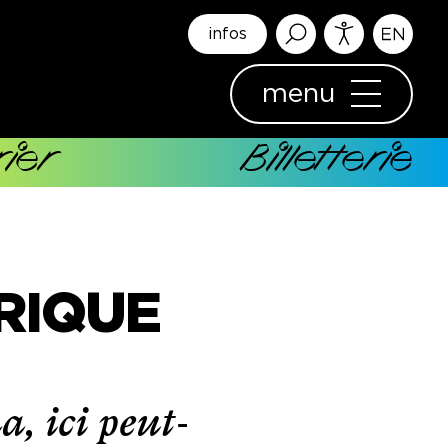
infos
menu
ier
Billetterie
RIQUE
 ici peut-