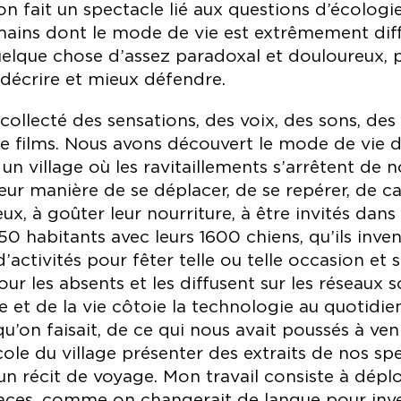
n fait un spectacle lié aux questions d’écologie
ains dont le mode de vie est extrêmement diffé
elque chose d’assez paradoxal et douloureux, pa
décrire et mieux défendre.
collecté des sensations, des voix, des sons, de
e films. Nous avons découvert le mode de vie de
 un village où les ravitaillements s’arrêtent de 
leur manière de se déplacer, de se repérer, de ca
, à goûter leur nourriture, à être invités dans l
50 habitants avec leurs 1600 chiens, qu’ils inven
’activités pour fêter telle ou telle occasion et 
our les absents et les diffusent sur les réseaux 
 et de la vie côtoie la technologie au quotidien.
qu’on faisait, de ce qui nous avait poussés à ven
ole du village présenter des extraits de nos spe
 un récit de voyage. Mon travail consiste à dépl
aces, comme on changerait de langue pour inve