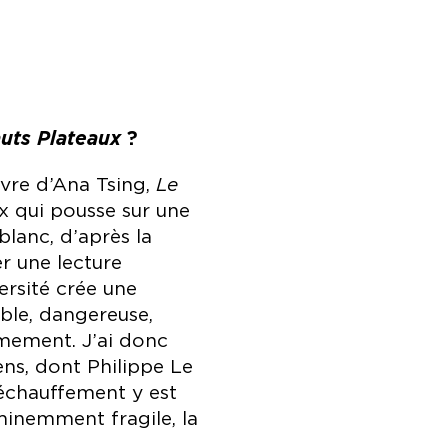
uts Plateaux
?
livre d’Ana Tsing,
Le
x qui pousse sur une
lanc, d’après la
r une lecture
versité crée une
ble, dangereuse,
timement. J’ai donc
s, dont Philippe Le
 réchauffement y est
minemment fragile, la