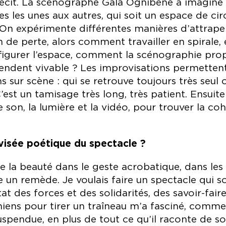
cit. La scénographe Gala Ognibene a imaginé d
ées les unes aux autres, qui soit un espace de ci
On expérimente différentes manières d’attrape
on de perte, alors comment travailler en spirale,
figurer l’espace, comment la scénographie pr
endent vivable ? Les improvisations permettent 
 sur scène : qui se retrouve toujours très seul 
’est un tamisage très long, très patient. Ensuite 
e son, la lumière et la vidéo, pour trouver la c
visée poétique du spectacle ?
de la beauté dans le geste acrobatique, dans les 
un remède. Je voulais faire un spectacle qui so
tat des forces et des solidarités, des savoir-faire
hiens pour tirer un traîneau m’a fasciné, comme
spendue, en plus de tout ce qu’il raconte de 