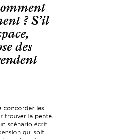
s comment
ent ? S’il
space,
se des
rendent
e concorder les
 trouver la pente.
un scénario écrit
pension qui soit