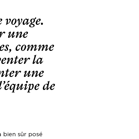
e voyage.
r une
ces, comme
enter la
enter une
l’équipe de
a bien sûr posé