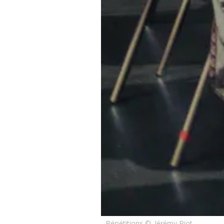
Répétitions © Jérémy Piot