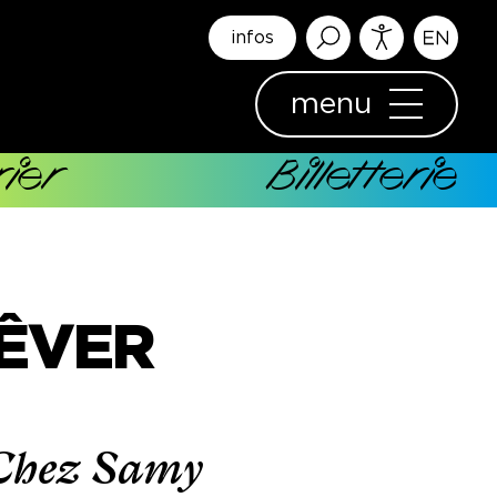
infos
menu
ier
Billetterie
RÊVER
Chez Samy