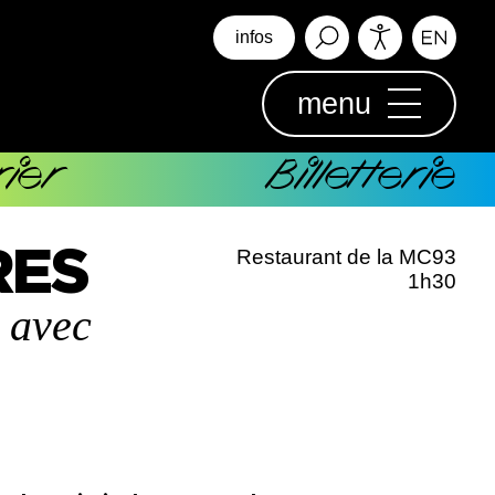
infos
menu
ier
Billetterie
RES
Restaurant de la MC93
1h30
s avec