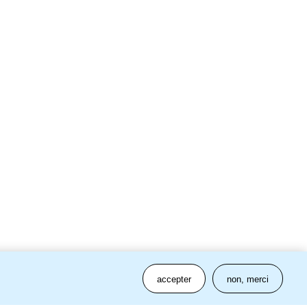
accepter
non, merci
s