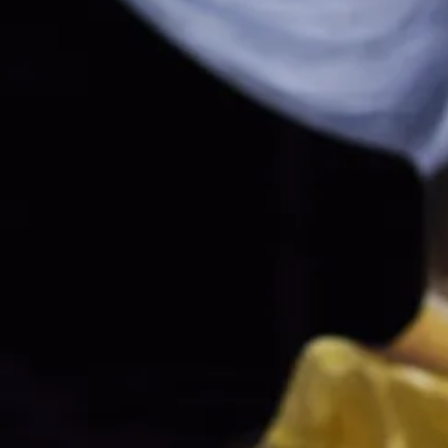
Claire Sermonne et Andreas Deinert (vidéo)
Scénographie Aleksandar Denic
Costumes Adriana Braga Peretzki
Vidéo Andreas Deinert
Musique William Minke
Lumière Lothar Baumgarte
Assistanat à la mise en scène Hanna Lasserre assistée
de Camille Logoz et Camille Roduit
Assistanat à la scénographie Maude Bovey (stage)
Assistanat aux costumes Sabrina Bosshard
Régie générale Véronique Kespi
Plateau Jean-Daniel Buri
Lumière Jean-Baptiste Boutte
Son Ludovic Guglielmazzi