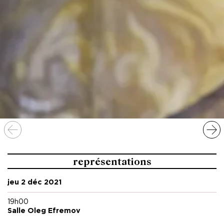
* Plateforme de production soutenue par la Région SUD
Provence-Alpes-Côte d’Azur rassemblant le Festival
d’Avignon, le Festival de Marseille, le Théâtre national de
Nice, le Théâtre national de la Criée, Les Théâtres, Anthéa,
La Scène nationale Liberté-Châteauvallon et la Friche la
Belle de Mai.
représentations
jeu 2 déc 2021
19h00
Salle Oleg Efremov