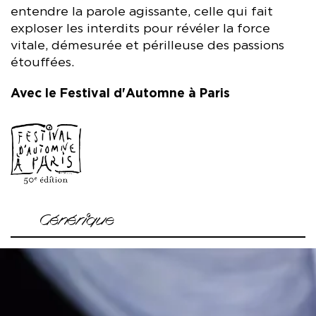
entendre la parole agissante, celle qui fait
exploser les interdits pour révéler la force
vitale, démesurée et périlleuse des passions
étouffées.
Avec le Festival d'Automne à Paris
Générique
Mise en scène Frank Castorf
Textes Racine, Artaud et des citations additionnelles de
Pascal et Dostoïevski
Avec Jeanne Balibar, Adama Diop, Sava Lolov (en
remplacement de Jean-Damien Barbin), Mounir Margoum,