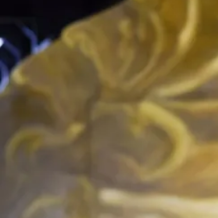
Perchman Glenn Zao
Vidéo Victor Hunziker
Habilleuse Clara Ognibene
Production Théâtre Vidy-Lausanne, MC93 — Maison de la
Culture de Seine Saint-Denis.
Coréalisation MC93, Festival d'Automne à Paris.
Coproduction ExtraPôle Région SUD* et le Grand Théâtre
de Provence avec le soutien de la Friche Belle de Mai -
Festival d’Automne à Paris - Théâtre National de
Strasbourg - Maillon, Théâtre de Strasbourg, scène
européenne - TANDEM Scène nationale, Douai - Bonlieu,
Scène nationale Annecy -TNA / Teatro Nacional Argentino,
Teatro Cervantes - Emilia Romagna Teatro Fondazione.
Ce spectacle est soutenu par le projet PEPS dans le cadre
du programme Européen de coopération transfrontalière
Interreg France-Suisse 2014-2020.
Création 30 octobre 2019 au Théâtre Vidy-Lausanne.