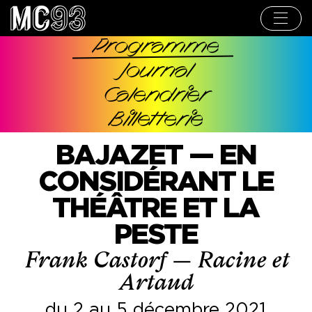
Aller
au
contenu
principal
Programme
Navigation
Journal
principale
Calendrier
Billetterie
BAJAZET — EN
CONSIDÉRANT LE
THÉÂTRE ET LA
PESTE
Frank Castorf — Racine et
Artaud
du 2 au 5 décembre 2021