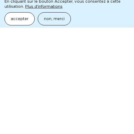
En cliquant sur le bouton Accepter, vous consentez à cette
presse
utilisation.
Plus d'informations
accepter
non, merci
fichier
dossier de presse · c'est tout !
pédagogique
aborder la mc93 et le spectacle vivant
Mentions légales
Pied
Archives
de
Technique
page
Contact
Presse
maison de la culture
de Seine-Saint-Denis