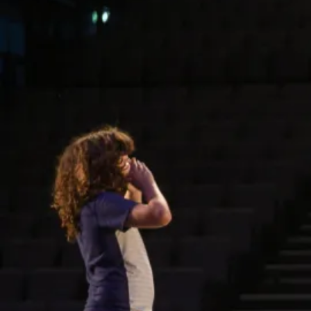
Gabrielle Bureau, Sara Chatir, Tinoé Chavanel, Cyane-l’or
Olivier, Maëlice Joyce Denis, Lizzie Gnandji-Panzovski,
Kenny Gnandji-Panzovski, Naomie Gnandji-Panzovski,
Louise Gontier, Hippolyte Hebert, Marilou Moreau-Eloy,
Kadidja Nimaga, Taïlliss Nivault, Manon Roux et Livan
Essoumba.
Et Louise Desmaret, Elsa Fillaudeau, Ethan Lissillour, Ruben
Rodrigues de la Troupe Ephémère du TNP
Musique originale Ilia Osokin
Dessins Florian Sông Nguyen
Régie générale Lionel Lecœur
Et l'équipe technique de la MC93
Production MC93 — Maison de la culture de Seine-Saint-
Denis
Avec le concours de la Troupe éphémère du Théâtre
National Populaire