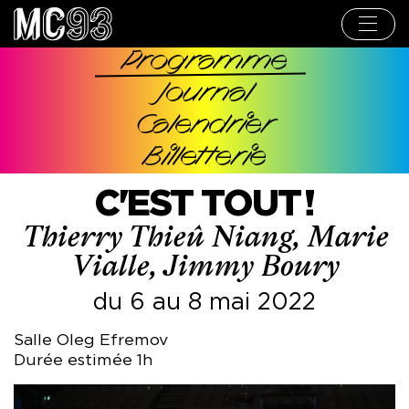
Aller
au
contenu
principal
Programme
Navigation
Journal
principale
Calendrier
Billetterie
C'EST TOUT !
Thierry Thieû Niang, Marie
Vialle, Jimmy Boury
du 6 au 8 mai 2022
Salle Oleg Efremov
Durée estimée 1h