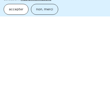
presse
accepter
non, merci
Pour toute demande, veuillez contacter le service de
presse de la MC93 :
AGENCE SÉMAPHORE
RÉMI FORT ET LUCIE MARTIN
contact@agence-semaphore.fr
pédagogique
Joindre l’équipe des projets avec les publics :
projetspublics@mc93.com
aborder la mc93 et le spectacle vivant
production
orchestre-divertimento.com