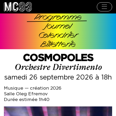
Aller
au
contenu
principal
Programme
Navigation
Journal
principale
Calendrier
Billetterie
COSMOPOLES
Orchestre Divertimento
samedi 26 septembre 2026 à 18h
Musique — création 2026
Salle Oleg Efremov
Durée estimée 1h40