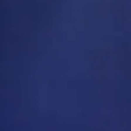
Sébastien Bohm
Régie de surtitrage Dounia El Baaj
Régie d'orchestre et son Bruno Souchu
Production Divertimento
Soutiens du CNM et de l’ADAMI