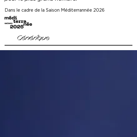
Dans le cadre de la Saison Méditerrannée 2026
image
Générique
Conception artistique et direction Zahia Ziouani
Violoncelle solo Fettouma Ziouani
Comédien Lyes Salem
Comédienne en langue des signes Clémence Colin
Autrice Elisa Biagi
Création lumière Christophe Naillet
Création costumes Alain Blanchot
Création sonore et topage Antonin Mège
Collaboration à la mise en scène Caroline Poncet
Régie générale Alexis Noël
Régie lumière