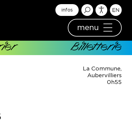
infos
menu
ier
Billetterie
La Commune,
Aubervilliers
0h55
6