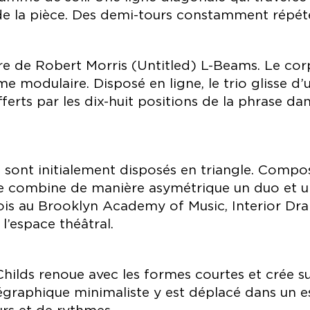
é de la pièce. Des demi-tours constamment répé
ture de Robert Morris (Untitled) L-Beams. Le corp
e modulaire. Disposé en ligne, le trio glisse d’u
rts par les dix-huit positions de la phrase dansé
s sont initialement disposés en triangle. Compo
 combine de manière asymétrique un duo et un t
 fois au Brooklyn Academy of Music, Interior Dr
’espace théâtral.
Childs renoue avec les formes courtes et crée 
́graphique minimaliste y est déplacé dans un