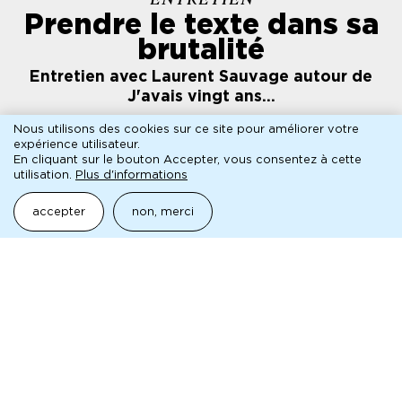
Prendre le texte dans sa
brutalité
Entretien avec Laurent Sauvage autour de
J'avais vingt ans...
Nous utilisons des cookies sur ce site pour améliorer votre
lire l'entretien
expérience utilisateur.
En cliquant sur le bouton Accepter, vous consentez à cette
utilisation.
Plus d'informations
presse
programme de salle
accepter
non, merci
fichier
dossier de presse · j'avais vingt ans. je ne laisserai
personne dire que c'est le plus bel âge de la vie.
pédagogique
aborder la mc93 et le spectacle vivant