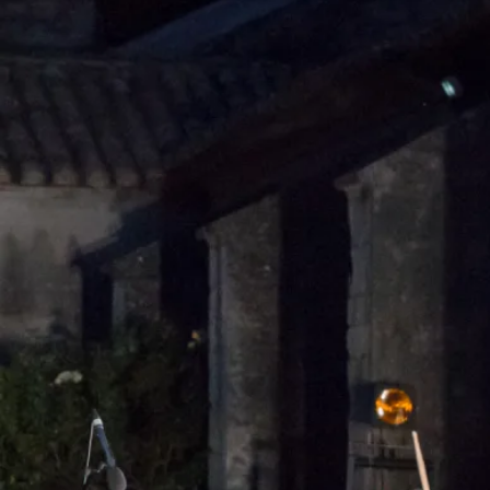
Avec Éric Pifeteau, Laurent Sauvage
Musique originale Éric Pifeteau
Régie générale et lumière Léo Garnier
Production À l'approche des étoiles
Avec le soutien du Manège - Scène Nationale de
Maubeuge, MC93 - Maison de la Culture de Seine-Saint-
Denis.
Création aux Rencontres d'été de la Chartreuse -
Villeneuve-les-Avignon juillet 2021.