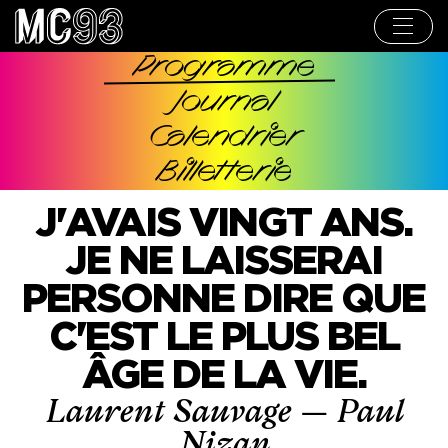
Aller
au
contenu
principal
Programme
Navigation
Journal
principale
Calendrier
Billetterie
J'AVAIS VINGT ANS.
JE NE LAISSERAI
PERSONNE DIRE QUE
C'EST LE PLUS BEL
ÂGE DE LA VIE.
Laurent Sauvage — Paul
Nizan