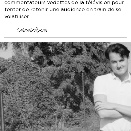
commentateurs vedettes de la télévision pour
tenter de retenir une audience en train de se
volatiliser.
Générique
Écrit par Juliette Fribourg et Shane Haddad
Mise en scène Juliette Fribourg
Dramaturgie Shane Haddad
Avec Mathilde Wind, Alexandre Locatelli, Arthur Chrisp
Musique Arthur Chrisp
Lumières Fany Combrou