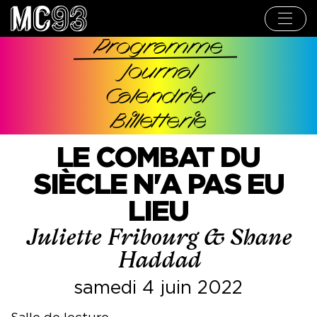
Aller
au
contenu
principal
Programme
Navigation
Journal
principale
Calendrier
Billetterie
LE COMBAT DU
SIÈCLE N'A PAS EU
LIEU
Juliette Fribourg & Shane
Haddad
samedi 4 juin 2022