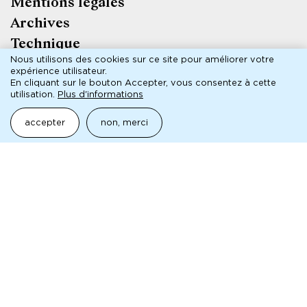
Mentions légales
Pied
Archives
de
Technique
page
Contact
Nous utilisons des cookies sur ce site pour améliorer votre
expérience utilisateur.
Presse
En cliquant sur le bouton Accepter, vous consentez à cette
utilisation.
Plus d'informations
maison de la culture
accepter
non, merci
de Seine-Saint-Denis
à Bobigny
9 boulevard Lénine
93000 Bobigny
reservation@mc93.com
01 41 60 72 72
La MC93 — Maison de la Culture de Seine-Saint-Denis à
Bobigny est subventionnée par