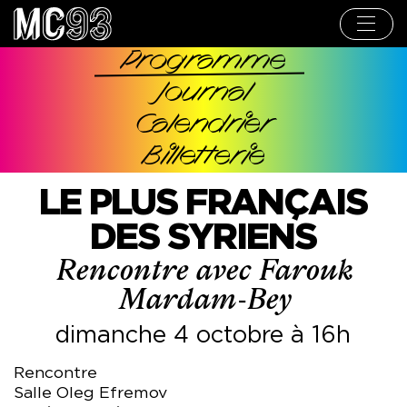
Aller
au
contenu
principal
Programme
Navigation
Journal
principale
Calendrier
Billetterie
LE PLUS FRANÇAIS
DES SYRIENS
Rencontre avec Farouk
Mardam-Bey
dimanche 4 octobre à 16h
Rencontre
Salle Oleg Efremov