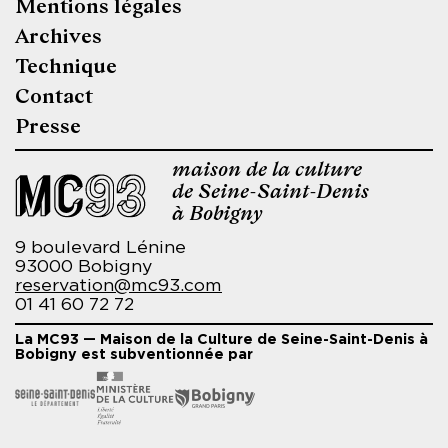
Mentions légales
Pied
Archives
de
Technique
page
Contact
Presse
maison de la culture
de Seine-Saint-Denis
à Bobigny
9 boulevard Lénine
93000 Bobigny
reservation@mc93.com
01 41 60 72 72
La MC93 — Maison de la Culture de Seine-Saint-Denis à
Bobigny est subventionnée par