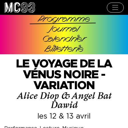
Aller
au
contenu
principal
Programme
Navigation
Journal
principale
Calendrier
Billetterie
LE VOYAGE DE LA
VÉNUS NOIRE -
VARIATION
Alice Diop & Angel Bat
Dawid
les 12 & 13 avril