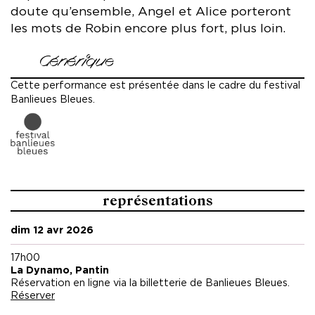
doute qu’ensemble, Angel et Alice porteront
les mots de Robin encore plus fort, plus loin.
Générique
Voix Alice Diop
Cette performance est présentée dans le cadre du festival
Banlieues Bleues.
Clarinettes, claviers, voix Angel Bat Dawid
Texte Robin Coste Lewis
Le texte de Robin Coste Lewis, dans sa traduction
française, est publié aux éditions Gallimard (novembre
représentations
2025).
Création, coproduction Banlieues Bleues – MC93, Maison de
dim 12 avr 2026
la Culture de Seine-Saint-Denis à Bobigny et Festival
d’Automne à Paris
17h00
La Dynamo, Pantin
Réservation en ligne via la billetterie de Banlieues Bleues.
Réserver