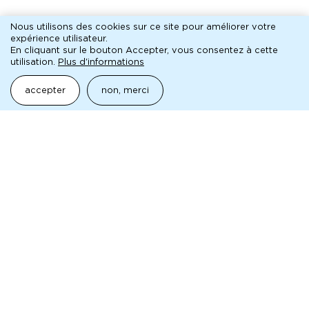
Nous utilisons des cookies sur ce site pour améliorer votre
expérience utilisateur.
pédagogique
En cliquant sur le bouton Accepter, vous consentez à cette
utilisation.
Plus d'informations
aborder la mc93 et le spectacle vivant
accepter
non, merci
Mentions légales
Pied
Archives
de
Technique
page
Contact
Presse
maison de la culture
de Seine-Saint-Denis
à Bobigny