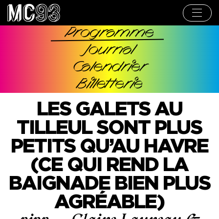
Aller
au
contenu
principal
Programme
Navigation
Journal
principale
Calendrier
Billetterie
LES GALETS AU
TILLEUL SONT PLUS
PETITS QU’AU HAVRE
(CE QUI REND LA
BAIGNADE BIEN PLUS
AGRÉABLE)