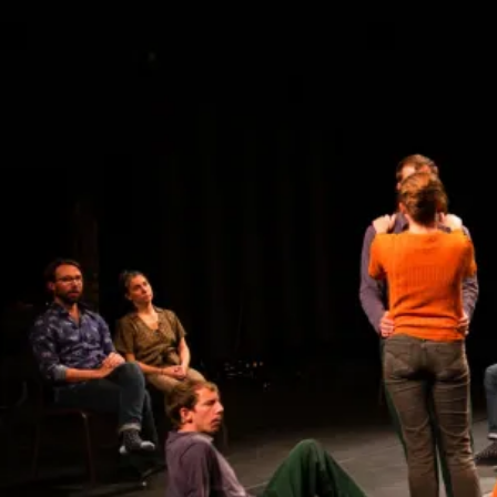
Danse, Scène conventionnée d’intérêt national, Rennes ; Le
Wine & Beer, Le Havre.
Coproduction Le Phare, Centre chorégraphique national du
Havre Normandie, dans le cadre du dispositif Accueil Studio
; Le Trident, Scène nationale de Cherbourg-en-Cotentin ;
CHORÈGE, CDCN de Falaise, dans le cadre du dispositif
Accueil Studio ; Le Rive Gauche, Scène conventionnée
d’intérêt national, Saint-Étienne-du-Rouvray
pjpp est soutenu pour cette création par le Direction
Régionale des Affaires Culturelles de Normandie, la Ville du
Havre, le Conseil Départemental de Seine-Maritime et
l’ODIA Normandie.