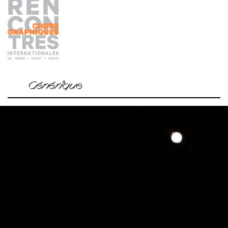
Générique
Conception Claire Laureau et Nicolas Chaigneau
Interprétation Julien Athonady, Nicolas Chaigneau, Claire
Laureau, Marie Rual
Régie générale Benjamin Lebrun
Création lumière Valérie Sigward
Administration Élise Laboulais
Musique Johann Sebastian Bach, Guiseppe Verdi, Jacques
Dutronc, Alain Lefèvre, Francis Scott Key
Production pjpp
Résidences Théâtre Jean Lurçat, Scène nationale
d’Aubusson ; Théâtre de l’Arsenal, Scène conventionnée
d’intérêt national, Val-de-Reuil ; Le Triangle, Cité de la