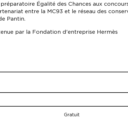
e préparatoire Égalité des Chances aux concours
tenariat entre la MC93 et le réseau des conser
e Pantin.
tenue par la Fondation d'entreprise Hermès
héâtre 93
e, Gédéon Ekay, Safir Fellah, Judikaël Goater, Cassio
ia Tourjansky-Goffi
tellini
Gratuit
 Hernandez Mora, Ignacio Pinto Cebrian, Saig Jacon, Ma