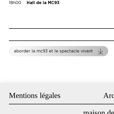
18h00
Hall de la MC93
Assistante à la mise en espace Lo
Mise en mouvement et dramaturgie
aborder la mc93 et le spectacle vivant
Mentions légales
Arc
Pied
de
maison de 