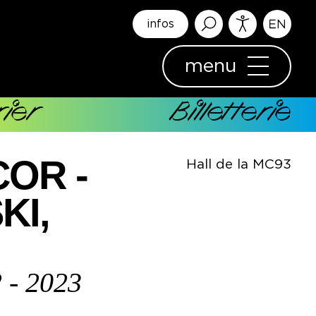
infos
menu
ier
Billetterie
OR -
Hall de la MC93
KI,
 - 2023