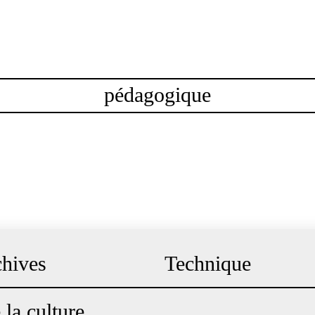
la La Rocca
 Valentina Fago et Thierry Thieû Niang
pédagogique
hives
Technique
la culture