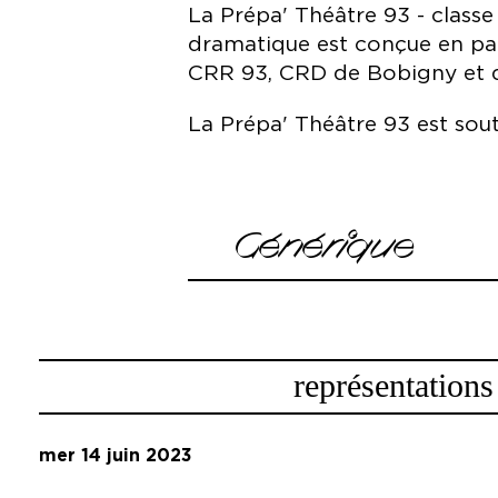
La Prépa' Théâtre 93 - class
dramatique est conçue en par
CRR 93, CRD de Bobigny et d
La Prépa' Théâtre 93 est sou
image
image
image
image
image
Générique
Avec les comédiens de la Prépa’ T
May Ameur-Zaïmèche, Océane Arsèn
Baptiste Perais, Théo Pham et Kost
représentations
Et les circassiens de l’Académie Fra
mer 14 juin 2023
Tom Bayard, Louis Chardain, Rayen
Salgueiro