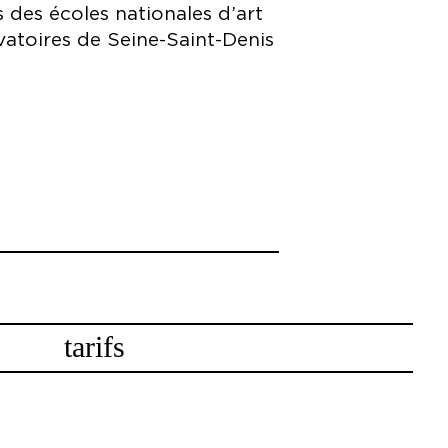
 des écoles nationales d’art
vatoires de Seine-Saint-Denis
pée Lamain, Simon Machefert,
tarifs
ureen Pospisil et Anthony