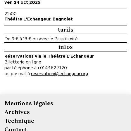
Stories
, un programme d’Europe Créative financé par l’Union
ven 24 oct 2025
européenne, Charleroi Danse (BE), La Manufacture CDCN
Nouvelle Aquitaine Bordeaux, La Rochelle – Théatre de
21h00
Vanves
Théâtre L'Échangeur, Bagnolet
tarifs
Avec le soutien de La Ménagerie de Verre, Carreau du
Temple, Danse Dense, Centre National de la Danse, La
De 9 € à 18 € ou avec le Pass illimité
Compagnie DCA à Saint-Denis, Festival Solos al Mediodía,
infos
Théâtre Solis (UR)
Réservations via le Théâtre L'Échangeur
Ce projet est soutenu par la DRAC île-de-France au titre de
Billetterie en ligne
l'aide au projet.
par téléphone au 01 43 62 71 20
ou par mail à
reservation@lechangeur.org
Mentions légales
Pied
Archives
de
Technique
page
Contact