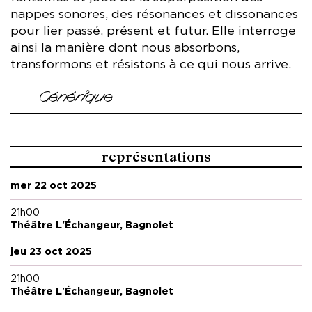
nappes sonores, des résonances et dissonances
pour lier passé, présent et futur. Elle interroge
ainsi la manière dont nous absorbons,
transformons et résistons à ce qui nous arrive.
Générique
Chorégraphie et interprétation Lucía García Pullés
Regard extérieur Marcos Arriola
représentations
Chanson Mailen Pankonin
Création sonore Aria « Seashell » de la Celle
mer 22 oct 2025
Création costume Anna Carraud
Création lumière Carol Oliveira
21h00
Coach vocal Daniel Wendler
Théâtre L'Échangeur, Bagnolet
Collaboration artistique Sophie Demeyer, Volmir Cordeiro
Régie génerale Marie Predour
jeu 23 oct 2025
Production Bureau Cokot – Julie Le Gall
21h00
Coproduction MC93 – Maison de la Culture de Seine-Saint-
Théâtre L'Échangeur, Bagnolet
Denis (FR) et Riksteatern (SE), dans le cadre de
Common