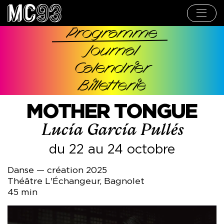
Aller
au
contenu
principal
Programme
Navigation
Journal
principale
Calendrier
Billetterie
MOTHER TONGUE
Lucía García Pullés
du 22 au 24 octobre
Danse — création 2025
Théâtre L'Échangeur, Bagnolet
45 min