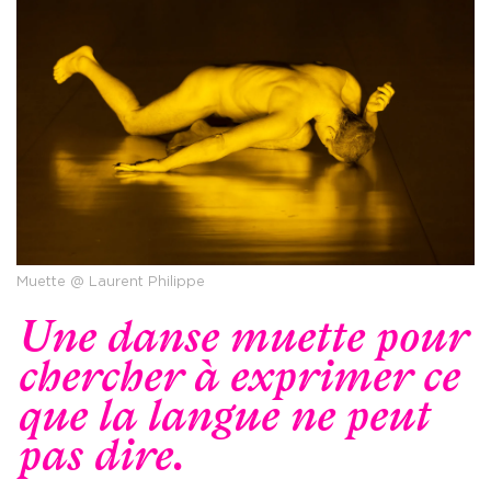
Muette @ Laurent Philippe
Une danse muette pour
chercher à exprimer ce
que la langue ne peut
pas dire.