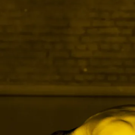
Assistanat à la chorégraphie Magali Caillet Gajan
Lumière Yves Godin
Régie générale Fabrice Le Fur
Direction déléguée Terrain Hélène Joly
Développement et production des projets Lucas Chardon,
Martina Hochmuth, Briac Geffrault, Lola Serre.
Production et diffusion Terrain
Avec le soutien de Dance Reflections by Van Cleef &
Arpels
Coproduction Kunstenfestivaldesarts (Bruxelles) ; Charleroi
danse—Centre chorégraphique de la Fédération Wallonie-
Bruxelles ; Sadler’s Wells ; Tainan Arts Festival (Taiwan) ;
MC93—Maison de la Culture de Seine-Saint- Denis ; CND
Centre national de la danse ; Le Phénix—Scène nationale de
Valenciennes ; Festival d’Avignon ; Tanztheater Wuppertal
Pina Bausch ; Chaillot—Théâtre national de la danse ;
Romaeuropa Festival ; Cango Centro produzione della
danza (Firenze) ; ImPulsTanz—Vienna International Dance
Festival