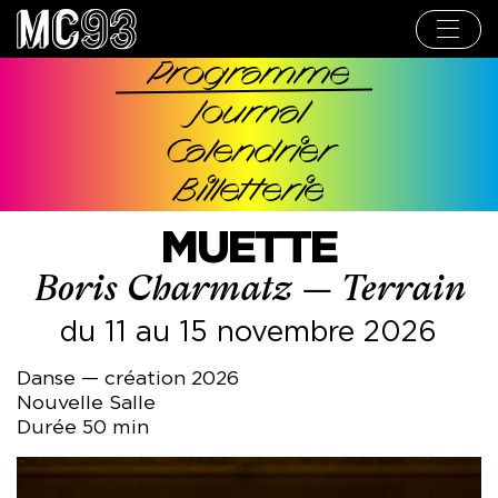
Aller
au
contenu
principal
Programme
Navigation
Journal
principale
Calendrier
Billetterie
MUETTE
Boris Charmatz — Terrain
du 11 au 15 novembre 2026
Danse — création 2026
Nouvelle Salle
Durée 50 min