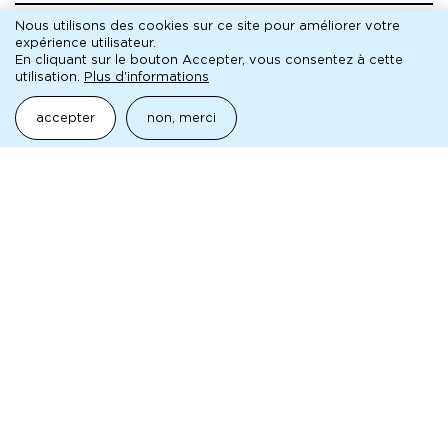
Pour toute demande, veuillez contacter le service de
Nous utilisons des cookies sur ce site pour améliorer votre
presse de la MC93 :
expérience utilisateur.
En cliquant sur le bouton Accepter, vous consentez à cette
utilisation.
Plus d'informations
AGENCE SÉMAPHORE
RÉMI FORT ET LUCIE MARTIN
accepter
non, merci
contact@agence-semaphore.fr
pédagogique
Joindre l’équipe des projets avec les publics :
projetspublics@mc93.com
aborder la mc93 et le spectacle vivant
production
terrain