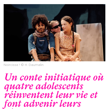
Noircisse ! © H. Daumalin
Un conte initiatique où
quatre adolescents
réinventent leur vie et
font advenir leurs