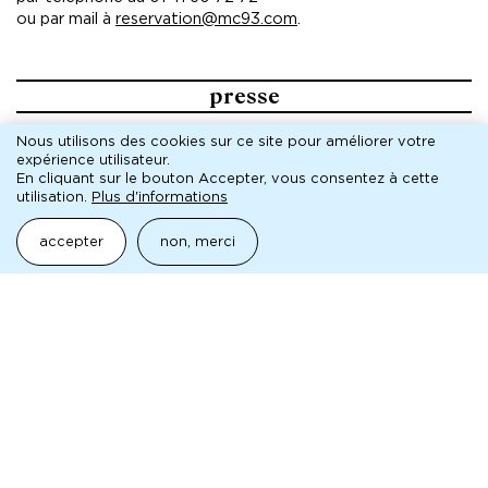
ou par mail à
reservation@mc93.com
.
presse
Pour toute demande, veuillez contacter le service de
Nous utilisons des cookies sur ce site pour améliorer votre
presse de la MC93 :
expérience utilisateur.
En cliquant sur le bouton Accepter, vous consentez à cette
AGENCE SÉMAPHORE
utilisation.
Plus d'informations
RÉMI FORT ET LUCIE MARTIN
contact@agence-semaphore.fr
accepter
non, merci
pédagogique
Joindre l’équipe des projets avec les publics :
projetspublics@mc93.com
aborder la mc93 et le spectacle vivant