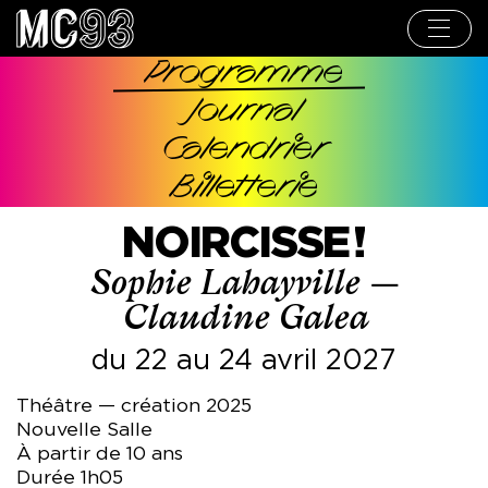
Aller
au
contenu
principal
Programme
Navigation
Journal
principale
Calendrier
Billetterie
NOIRCISSE !
Sophie Lahayville —
Claudine Galea
du 22 au 24 avril 2027
Théâtre — création 2025
Nouvelle Salle
À partir de 10 ans
Durée 1h05