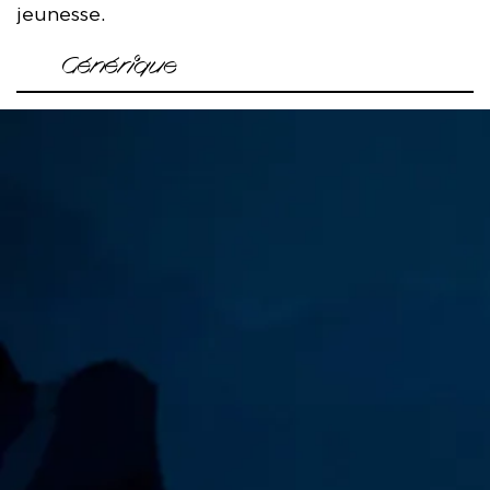
jeunesse.
Générique
Texte Claudine Galea (Éditions Espaces 34)
Mise en scène Sophie Lahayville
Avec Noémie Guille, Maya Lopez, Jules Dupont, Ahmed
Fattat
Lumière Charlotte Poyé
Création son Quentin Bonami
Scénographie Erick Priano, collaboration Sophie Lahayville
Dessins Raphaël Doucetbon
Vidéo Erick Priano
Production Les Femmes Sauvages
Coproductions Le Théâtre des Halles-scène d’Avignon, le
Totem – scène conventionnée Art, enfance, jeunesse,
Fontenay-en-scène Ville de Fontenay-sous-Bois, le
Théâtre Dunois, la Ville de Paris, le département du Val de
Marne