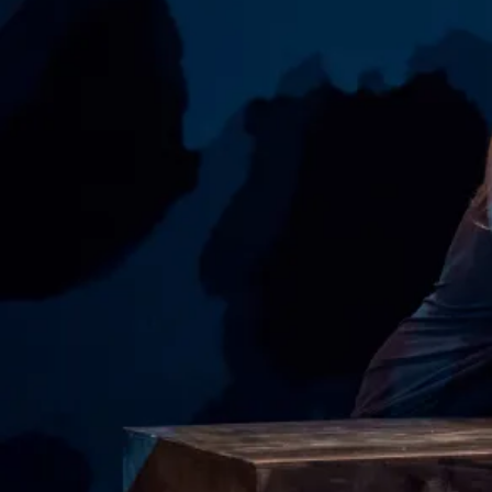
Avec le soutien du TAG, du Théâtre de la Licorne, du CFA
de l’École Régional d’Acteur de Cannes Marseille et du
Fonds d’Insertion pour Jeunes Artistes Dramatiques,
D.R.A.C. et Région SUD, le FIPAM
Le texte
Noircisse !
de Claudine Galea est publié aux
Éditions Espaces 34.