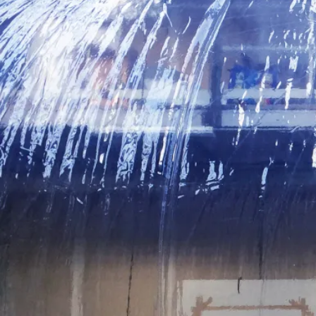
Collaboration artistique
Perrine Mornay
Production Arsène
Coproduction MC93 — Maison de la Culture de Seine-Saint-
Denis.
L'association Arsène est conventionnée par la DRAC
Grand-Est.