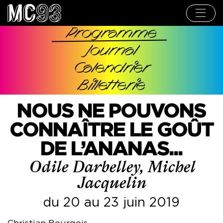
Aller
au
contenu
principal
Programme
Navigation
Journal
principale
Calendrier
Billetterie
NOUS NE POUVONS
CONNAÎTRE LE GOÛT
DE L’ANANAS...
Odile Darbelley, Michel
Jacquelin
du 20 au 23 juin 2019