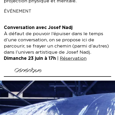
projection physique et mentale.
ÉVÉNEMENT
Conversation avec Josef Nadj
À défaut de pouvoir l’épuiser dans le temps
d’une conversation, on se propose ici de
parcourir, se frayer un chemin (parmi d’autres)
dans l’univers artistique de Josef Nadj.
Dimanche 23 juin à 17h
|
Réservation
Générique
Réalisation
Odile Darbelley et Michel Jacquelin
Avec
Odile Darbelley, Ivan Fatjo, Michel Jacquelin, Josef
Nadj
Lumière
Léandre Garcia Lamolla