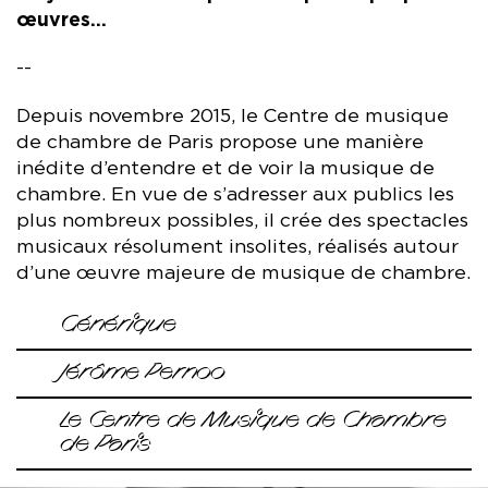
œuvres…
--
Depuis novembre 2015, le Centre de musique
de chambre de Paris propose une manière
inédite d’entendre et de voir la musique de
chambre. En vue de s’adresser aux publics les
plus nombreux possibles, il crée des spectacles
musicaux résolument insolites, réalisés autour
d’une œuvre majeure de musique de chambre.
Générique
Programme
Jérôme Pernoo
Brahms, Danses hongroise
Brahms, Quatuor avec piano op. 25 (finale)
Jérôme Pernoo
est un violoncelliste invité
Le Centre de Musique de Chambre
Brahms, Sonate F-A-E (scherzo)
dans le monde entier.
de Paris
Brahms, Intermezzo op. 117 n°2 pour piano
Brahms, Sextuor n°1 op. 18
Le Centre de musique de chambre de Paris
Il joue au Carnegie Hall de New York, à la