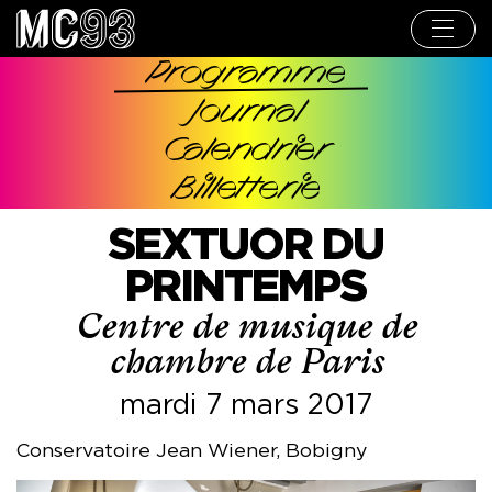
Aller
au
contenu
principal
Programme
Navigation
Journal
principale
Calendrier
Billetterie
SEXTUOR DU
PRINTEMPS
Centre de musique de
chambre de Paris
mardi 7 mars 2017
Conservatoire Jean Wiener, Bobigny