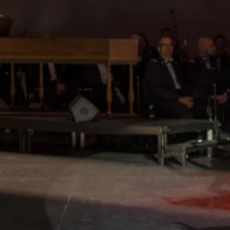
Danse baroque Corine Miret
Textes Lisalo
Lumières Scott Zielinski et Brice Helbert
Son Xavier Jacquot et Samuel Mazzotti
Vidéo Stéphane Rimasauskas
Régie générale et plateau Arthur Franc
Mixage films Jan Vysocky
Étalonnage films Yannig Wellmann
Prise de son films Terence Meunier et Fanny Weinzaepflen
Régie tournage Olivia Lindon
Costumes Millaray Angulo
Perruques KEIONA
Répertoire musical Boccherini, Scarlatti, Rameau, Vivaldi,
Bach, Julius Eastman et le Ballet royal de la Nuit
(anonymes) pour une transcription d’harmonie, instruments
à vent.
À la mémoire de Nicole Regnier, documentaliste et faiseuse
de vocations.
Production Le Grand Gardon Blanc + House of HMU
Avec le soutien de la Direction Générale de la Création