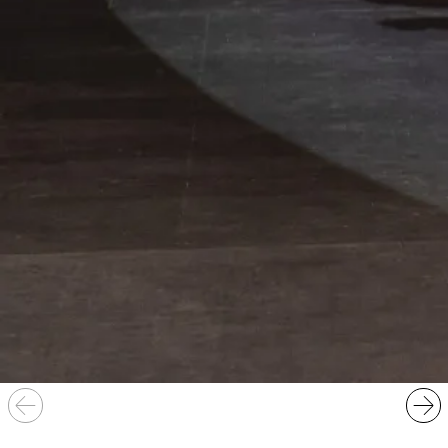
Artistique – ministère de la Culture et de la Fondation
d’entreprise Hermès dans le cadre du programme
New
Settings.
Coproduction L’Onde Théâtre Centre d’art de Vélizy-
Villacoublay, Maison des Arts de Créteil, MC93 - Maison de
la Culture de Seine-Saint-Denis - Bobigny, Scène nationale
d’Orléans, Espace Lino Ventura - Garges-lès-Gonesse,
Théâtre National de Bretagne - Rennes, La Filature scène
nationale de Mulhouse.
Avec l'aide à la création de la Région Île-de-France, du
Conseil départemental du Val-de-Marne, de l'ADAMI et de
la SPEDIDAM
Et avec le soutien exceptionnel de la DILCRAH (Délégation
Interministérielle à la Lutte contre le Racisme,
l’Antisémitisme et la Haine anti-LGBT).