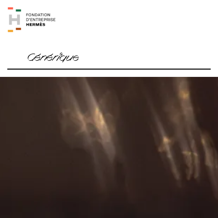
Générique
Chorégraphie Studio House of HMU
Avec (danse, musique et voix) Diva Ivy Balenciaga, Dale
Blackheart, Thomas Bocquet, Alexandre Koneski, Vincent
Kreyder, Matyouz Ladurée, Gauthier Lottin, Steve Matingu,
Bryann Mayaut, Blaise Cardon Mienville, KEIONA, Missy,
Frédéric Nauczyciel, Alexandre Paulikevitch, Kory
BlackSjuan Revlon, Marquis Revlon, Vinii Revlon, Yumi
Rigout, Sibylle Roth, Riya Stacks, Laure Vovard
Conception et images Frédéric Nauczyciel assisté de Vinii
Revlon
Conception musicale Sylvain Cartigny, orchestre de
Spectacle de Montreuil assisté de Blaise Cardon Mienville
Pratique Feldenkrais et assistante Sara Lindon