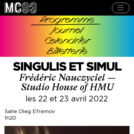
Aller
au
contenu
principal
Programme
Navigation
Journal
principale
Calendrier
Billetterie
SINGULIS ET SIMUL
Frédéric Nauczyciel —
Studio House of HMU
les 22 et 23 avril 2022
Salle Oleg Efremov
1h20