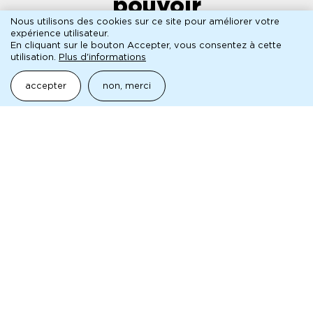
pouvoir
Nous utilisons des cookies sur ce site pour améliorer votre
Entretien avec Frédéric Nauczyciel autour de
expérience utilisateur.
Singulis et Simul
En cliquant sur le bouton Accepter, vous consentez à cette
utilisation.
Plus d'informations
lire l'entretien
programme de salle
accepter
non, merci
pédagogique
aborder la mc93 et le spectacle vivant
Mentions légales
Pied
Archives
de
Technique
page
Contact