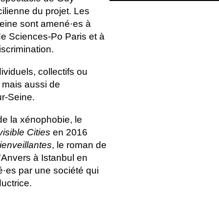
lienne du projet. Les
Seine sont amené·es à
 de Sciences-Po Paris et à
discrimination.
ividuels, collectifs ou
 mais aussi de
r-Seine.
de la xénophobie, le
visible Cities
en 2016
ienveillantes
, le roman de
d'Anvers à Istanbul en
é·es par une société qui
uctrice.