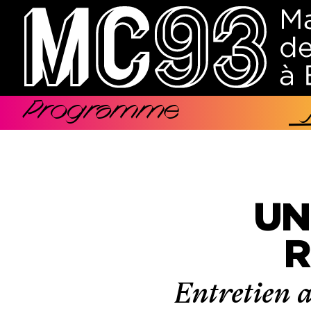
Aller
au
contenu
principal
Programme
Navigation
principale
UN
R
Entretien a