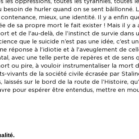
les oppressions, toutes les tyrannies, toutes les
au besoin de hurler quand on se sent bâillonné.
ontenance, mieux, une identité. Il y a enfin qu
ée de sa propre mort le fait exister ! Mais il y a 
t et de l'au-delà, de l’instinct de survie dans
cience que le suicide n’est pas une idée, c’est u
réponse à l'idiotie et à l'aveuglement de celle
al, avec une telle perte de repères et de sens qu
ort ou pire, à vouloir instrumentaliser la mort d
-vivants de la société civile écrasée par Stalin
 laissés sur le bord de la route de l’Histoire, qu
avre pour espérer être entendus, mettre en mo
alité.