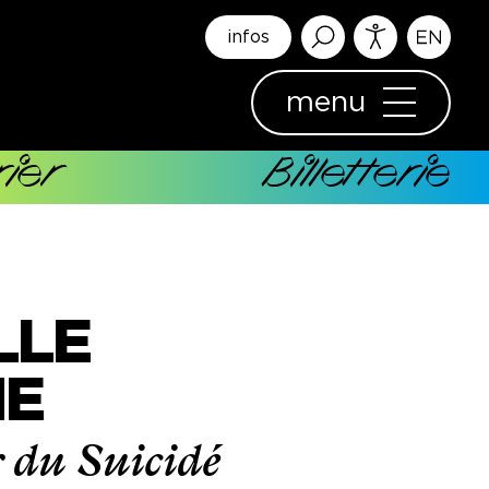
infos
menu
ier
Billetterie
LLE
NE
r du Suicidé