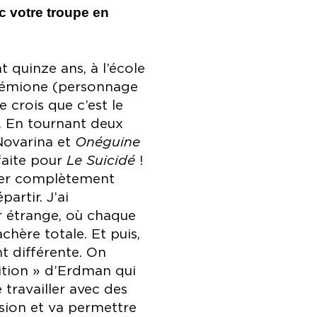
c votre troupe en
t quinze ans, à l’école
Sémione (personnage
e crois que c’est le
. En tournant deux
Novarina et
Onéguine
rfaite pour
Le Suicidé
!
lier complètement
artir. J’ai
r étrange, où chaque
hère totale. Et puis,
t différente. On
tition » d’Erdman qui
 travailler avec des
sion et va permettre