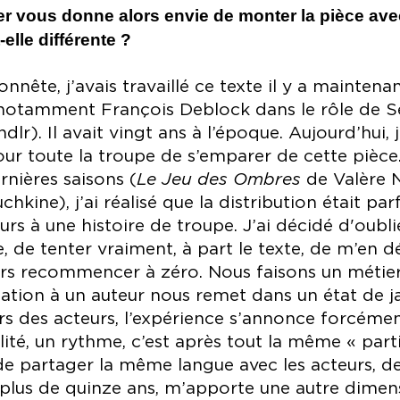
er vous donne alors envie de monter la pièce ave
elle différente ?
onnête, j’avais travaillé ce texte il y a maintenan
 notamment François Deblock dans le rôle de 
ndlr). Il avait vingt ans à l’époque. Aujourd’hui, j
ur toute la troupe de s’emparer de cette pièce
rnières saisons (
Le Jeu des Ombres
de Valère 
kine), j’ai réalisé que la distribution était pa
urs à une histoire de troupe. J’ai décidé d'oub
 de tenter vraiment, à part le texte, de m’en dép
urs recommencer à zéro. Nous faisons un métie
ation à un auteur nous remet dans un état de jac
s des acteurs, l’expérience s’annonce forcémen
ité, un rythme, c’est après tout la même « par
t de partager la même langue avec les acteurs, de
s plus de quinze ans, m’apporte une autre dimen