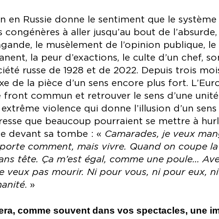
ion en Russie donne le sentiment que le système
congénères à aller jusqu’au bout de l’absurde, 
agande, le musèlement de l’opinion publique, le
nent, la peur d’exactions, le culte d’un chef, s
iété russe de 1928 et de 2022. Depuis trois moi
xe de la pièce d’un sens encore plus fort. L’Euro
front commun et retrouver le sens d’une unité. 
trême violence qui donne l’illusion d’un sens 
tresse que beaucoup pourraient se mettre à hurler
e devant sa tombe : «
Camarades, je veux mang
’importe comment, mais vivre. Quand on coupe la 
sans tête. Ça m’est égal, comme une poule… Ave
e veux pas mourir. Ni pour vous, ni pour eux, ni
manité
. »
vera, comme souvent dans vos spectacles, une im