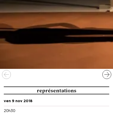
de l’œuvre à Marseille mais aussi à Belgrade au
Festival KidsPatch. Ces installations,
accompagnées d’ateliers, sont conçues comme
une expérience concrète et sensorielle où les
enfants font l’expérience d’une compréhension
intellectuelle et pratique de l’art.
Depuis 2006, elle contribue en tant qu’actrice
et collaboratrice artistique à la plupart des
créations de Romeo Castellucci pour le théâtre
et l’opéra.
représentations
ven 9 nov 2018
20h30