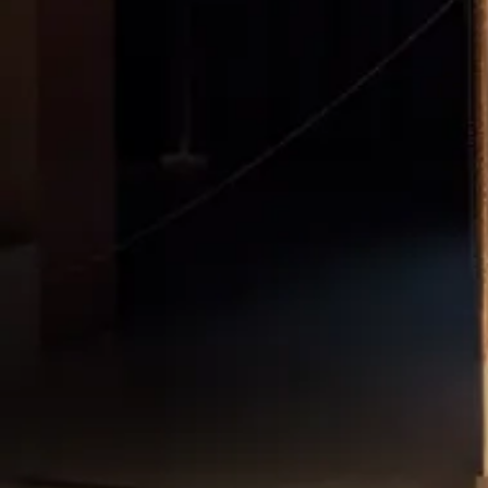
internationale, et ailleurs en Europe, au BIT
Teatergarasjen de Bergen ou à Ljubljana au
Drugajanje Festival.
En 2016, elle crée pour le Festival d’Automne à
Paris et avec le Théâtre Nanterre-Amandiers,
une adaptation du roman de Jules Renard,
Poil
de Carotte
. Ce spectacle tout public poursuit
sa route à La Villette, La Commune
d’Aubervilliers, au Théâtre Louis Aragon à
Tremblay-en-France ou encore à L’Apostrophe,
scène nationale de Cergy-Pontoise Val d’Oise.
Parallèlement à ses performances et pièces de
théâtre, elle invente des installations pour le
jeune public. D’abord conçues en Italie à la
demande du Festival UovoKids de Milan, ses
installations sont désormais présentées en
France au Théâtre de Gennevilliers, au Théâtre