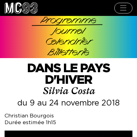
Aller
au
contenu
principal
Programme
Navigation
Journal
principale
Calendrier
Billetterie
DANS LE PAYS
D'HIVER
Silvia Costa
du 9 au 24 novembre 2018
Christian Bourgois
Durée estimée 1h15