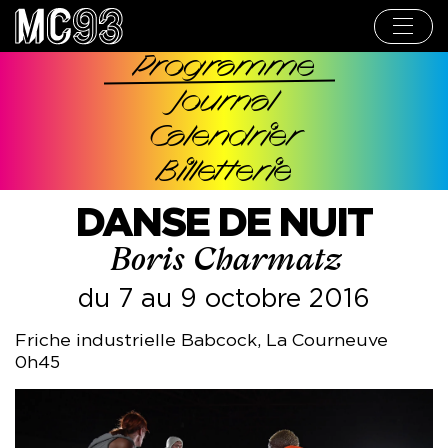
Aller
au
contenu
principal
Programme
Navigation
Journal
principale
Calendrier
Billetterie
DANSE DE NUIT
Boris Charmatz
du 7 au 9 octobre 2016
Friche industrielle Babcock, La Courneuve
0h45