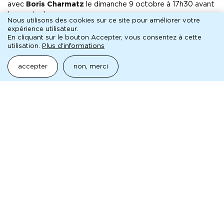
avec
Boris Charmatz
le dimanche 9 octobre à 17h30 avant
le spectacle.
Nous utilisons des cookies sur ce site pour améliorer votre
expérience utilisateur.
Activités en entrée libre
En cliquant sur le bouton Accepter, vous consentez à cette
Réservation conseillée
utilisation.
Plus d'informations
par téléphone 01 41 60 72 72
par courriel
rp@mc93.com
accepter
non, merci
pédagogique
aborder la mc93 et le spectacle vivant
Mentions légales
Pied
Archives
de
Technique
page
Contact