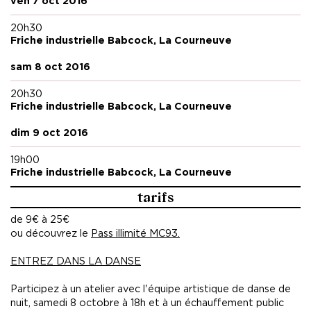
ven 7 oct 2016
réel/ 2003) cosigné avec Isabelle Launay,
« Je
suis une école »
(2009, Editions Les Prairies
20h30
Ordinaires), ouvrage qui relate l’aventure que
Friche industrielle Babcock, La Courneuve
fut Bocal, et Emails 2009-2010 (2013, ed. Les
sam 8 oct 2016
presses du réel en partenariat avec le Musée
de la danse) cosigné avec Jérôme Bel.
20h30
Friche industrielle Babcock, La Courneuve
+
www.museedeladanse.org
-
www.borischarmatz.org
dim 9 oct 2016
19h00
Friche industrielle Babcock, La Courneuve
tarifs
de 9€ à 25€
ou découvrez le
Pass illimité MC93
.
ENTREZ DANS LA DANSE
Participez à un atelier avec l'équipe artistique de danse de
nuit, samedi 8 octobre à 18h et à un échauffement public