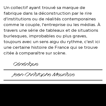
Un collectif ayant trouvé sa marque de
fabrique dans la déconstruction par le rire
d'institutions ou de réalités contemporaines
comme le couple, l'entreprise ou les médias. À
travers une série de tableaux et de situations
burlesques, improbables ou plus graves,
toujours avec un sens aigu du rythme, c'est ici
une certaine histoire de France qui se trouve
citée à comparaître sur scène.
Générique
Mise en scène
Chiens de Navarre / Jean-Christophe
Jean-Christophe Meurisse
Meurisse
Après une formation de comédien à l’ERAC,
Avec
Caroline Binder, Céline Fuhrer, Matthias Jacquin,
Jean Christophe Meurisse se détourne peu à
Charlotte Laemmel, Athaya Mokonzi, Cédric Moreau, Pascal
peu du jeu pour créer en 2005 les Chiens de
Sangla, Alexandre Steiger, Brahim Takioullah, Maxence Tual,
Navarre.
Adèle Zouane