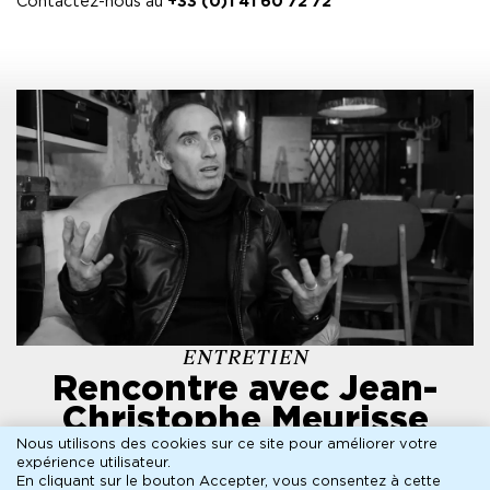
Contactez-nous au
+33 (0)1 41 60 72 72
Syndicat National de la Critique de cinéma et
de films de télévision dans la catégorie «
meilleur court métrage » (février 2014), le Prix
du Jury Jeunes de la Corrèze et le Grand Prix
Ciné+ au Festival de Brive (avril 2014).
En 2015, Jean-Christophe tourne son premier
long métrage
Apnée
, sélectionné au Festival
de Cannes 2016 dans le cadre de la Semaine de
la critique.
ENTRETIEN
Rencontre avec Jean-
Christophe Meurisse
Nous utilisons des cookies sur ce site pour améliorer votre
Jusque dans vos bras
expérience utilisateur.
En cliquant sur le bouton Accepter, vous consentez à cette