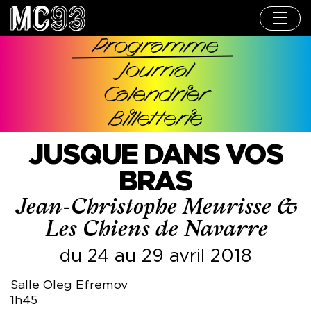
Aller
au
contenu
principal
Programme
Navigation
Journal
principale
Calendrier
Billetterie
JUSQUE DANS VOS
BRAS
Jean-Christophe Meurisse &
Les Chiens de Navarre
du 24 au 29 avril 2018
Salle Oleg Efremov
1h45