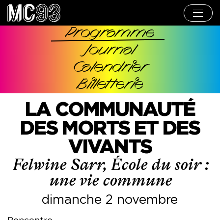
Aller
au
contenu
principal
Programme
Navigation
Journal
principale
Calendrier
Billetterie
LA COMMUNAUTÉ
DES MORTS ET DES
VIVANTS
Felwine Sarr, École du soir :
une vie commune
dimanche 2 novembre