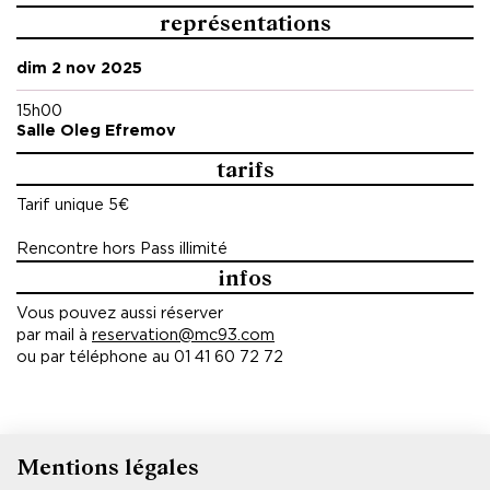
Texte de Dorcy Rugamba
représentations
Interprètes Dorcy Rugamba et Majnun
Création musicale Majnun et Akasha
dim 2 nov 2025
Régie Jules Niyonkuru
Production Ellen Dennis (USA)
15h00
Salle Oleg Efremov
Production RAI – Rwanda Arts Initiative ; La Charge du
tarifs
Rhinocéros
Diffusion La Charge du Rhinocéros
Tarif unique 5€
Avec le soutien de Wallonie Bruxelles Internationale
Rencontre hors Pass illimité
Le texte
Hewa Rwanda
est publié aux éditions JC Lattès
infos
(France).
Vous pouvez aussi réserver
École du soir
par mail à
reservation@mc93.com
ou par téléphone au 01 41 60 72 72
Discussion avec Felwine Sarr, Faustin Linyekula, Alice Diop
et Dorcy Rugamba.
Modération Francesca Corona et Mathieu Potte-
Bonneville.
Mentions légales
Pied