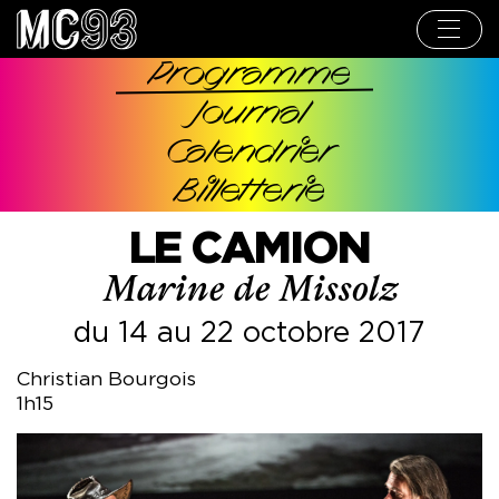
Aller
au
contenu
principal
Programme
Navigation
Journal
principale
Calendrier
Billetterie
LE CAMION
Marine de Missolz
du 14 au 22 octobre 2017
Christian Bourgois
1h15