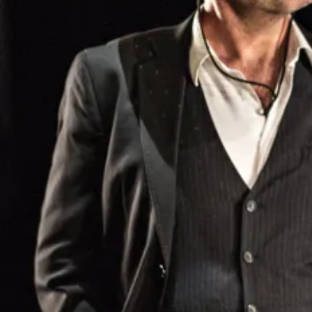
dans
Britannicus et Bérénice
de Jean Racine,
mis en scène par Xavier Marchand. En 2012, elle
participe à
Crêpetown
, un projet hybride du
festival Voyage à Nantes, en tant
qu’ordinatrice du secteur « arts vivants ». En
2014, elle co-écrit et co-met en scène un solo
de danse
Ruines
, avec la chorégraphe et
interprète Tatiana Julien.
Dernièrement, elle a joué dans
Les Particules
élémentaires
de Michel Houellebecq, dans une
adaptation et mise en scène de Julien Gosselin.
Elle a accompagné Benjamin Barou-Crossman
à la mise en scène de
El Duende
de Federico
Garcia Llorca.