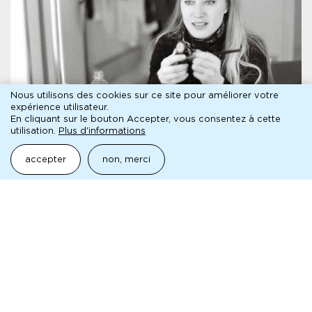
Nous utilisons des cookies sur ce site pour améliorer votre
expérience utilisateur.
ENTRETIEN
En cliquant sur le bouton Accepter, vous consentez à cette
Entretien avec Marine de
utilisation.
Plus d'informations
Missolz
accepter
non, merci
Le Camion
lire l'entretien
presse
fichier
dossier de presse · le camion