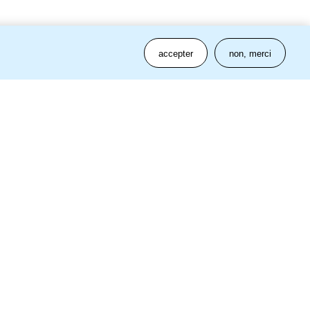
accepter
non, merci
ssources
tarifs
léphone ?
 60 72 72