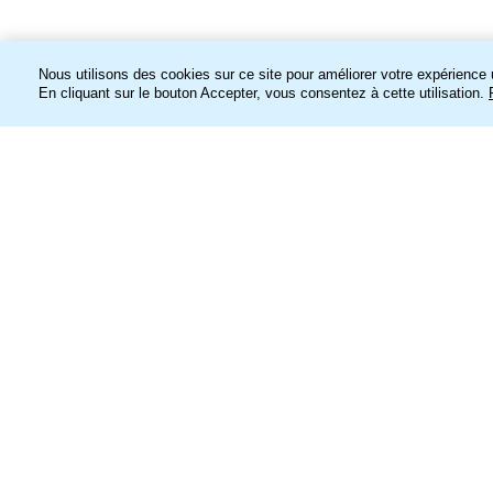
Nous utilisons des cookies sur ce site pour améliorer votre expérience u
accueil
En cliquant sur le bouton Accepter, vous consentez à cette utilisation.
représentatio
ven 16 mar 2018
20h30
Salle Oleg Efremov
sam 17 mar 2018
18h30
Salle Oleg Efremov
dim 18 mar 2018