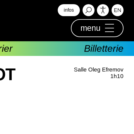
infos
menu
ier
Billetterie
OT
Salle Oleg Efremov
1h10