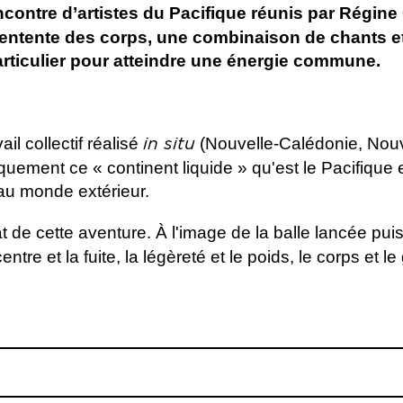
rencontre d’artistes du Pacifique réunis par Régin
entente des corps, une combinaison de chants e
articulier pour atteindre une énergie commune.
il collectif réalisé
(Nouvelle-Calédonie, Nouv
in situ
ement ce « continent liquide » qu'est le Pacifique et
 au monde extérieur.
at de cette aventure. À l'image de la balle lancée pui
entre et la fuite, la légèreté et le poids, le corps et l
Création
à Dance Boxe, Kobé (
rengen Hnamano, Jullie Nanai-
Coproduction
Cornucopiae, Os