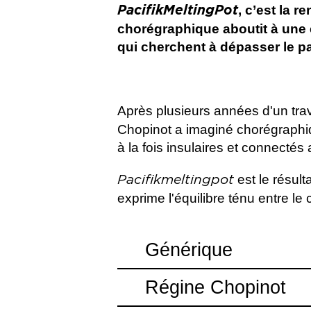
, c’est la 
PacifikMeltingPot
chorégraphique aboutit à une 
qui cherchent à dépasser le p
Après plusieurs années d'un trava
Chopinot a imaginé chorégraphiqu
à la fois insulaires et connectés
est le résult
Pacifikmeltingpot
exprime l'équilibre ténu entre le c
Générique
Un projet de
Régine Chopinot
Régine Chopinot
Avec
Mere Boynton, Yuki Furukawa, D