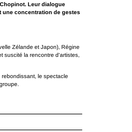
e Chopinot. Leur dialogue
t une concentration de gestes
elle Zélande et Japon), Régine
 suscité la rencontre d'artistes,
s rebondissant, le spectacle
e groupe.
Japon), le 22 septembre 2015.
aka School of International Public