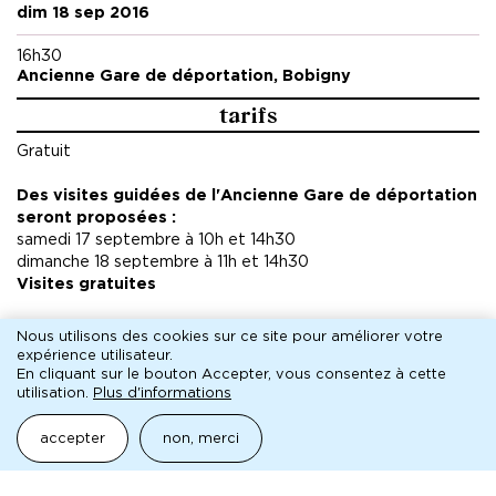
dim 18 sep 2016
en France et à l’étranger (Allemagne,
République Tchèque, Pologne, Slovaquie,
16h30
Ukraine…).
Ancienne Gare de déportation, Bobigny
tarifs
Éric Cénat est également titulaire d’une
maîtrise d’histoire contemporaine « Le
Gratuit
Théâtre d’Orléans : 1937-1947 ».
Des visites guidées de l'Ancienne Gare de déportation
seront proposées :
samedi 17 septembre à 10h et 14h30
dimanche 18 septembre à 11h et 14h30
Visites gratuites
Inscriptions auprès de la MC93 :
Nous utilisons des cookies sur ce site pour améliorer votre
par mail
reservation@mc93.com
expérience utilisateur.
ou par téléphone 01 41 60 72 72
En cliquant sur le bouton Accepter, vous consentez à cette
utilisation.
Plus d'informations
accepter
non, merci
pédagogique