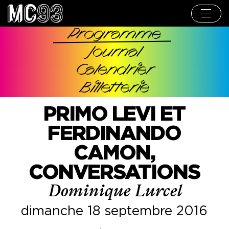
Aller
au
contenu
principal
Programme
Navigation
Journal
principale
Calendrier
Billetterie
PRIMO LEVI ET
FERDINANDO
CAMON,
CONVERSATIONS
Dominique Lurcel
dimanche 18 septembre 2016