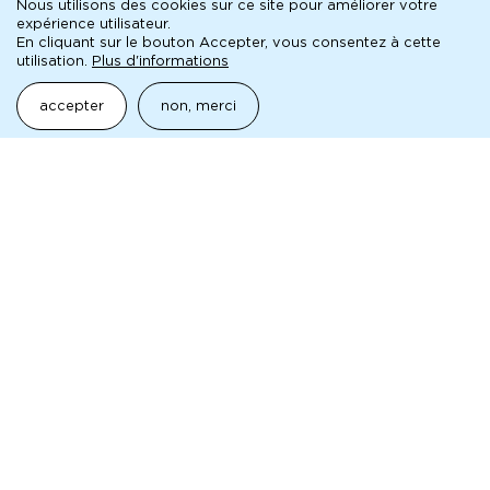
Nous utilisons des cookies sur ce site pour améliorer votre
expérience utilisateur.
Mentions légales
En cliquant sur le bouton Accepter, vous consentez à cette
Pied
Archives
utilisation.
Plus d'informations
de
Technique
page
accepter
non, merci
Contact
Presse
maison de la culture
de Seine-Saint-Denis
à Bobigny
9 boulevard Lénine
93000 Bobigny
reservation@mc93.com
01 41 60 72 72
La MC93 — Maison de la Culture de Seine-Saint-Denis à
Bobigny est subventionnée par