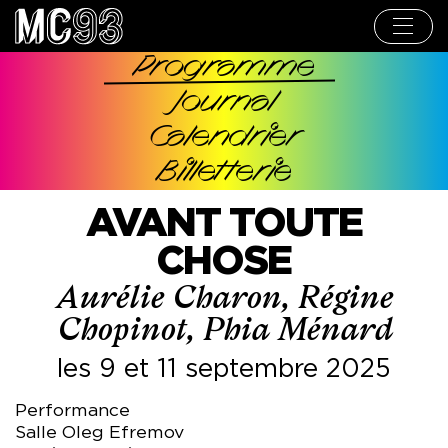
Aller
au
contenu
principal
Programme
Navigation
Journal
principale
Calendrier
Billetterie
AVANT TOUTE
CHOSE
Aurélie Charon, Régine
Chopinot, Phia Ménard
les 9 et 11 septembre 2025
Performance
Salle Oleg Efremov