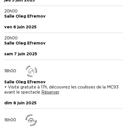
jeu 5 juin 2025
Direction technique Eugenio Resta
Technicien lumière Andrea Sanson
20h00
Salle Oleg Efremov
Production Benedetta Briglia
Promotion et distribution Gilda Biasini
ven 6 juin 2025
Organisation Giulia Colla, Caterina Soranzo
Production Societas
20h00
Salle Oleg Efremov
Coproduction Festival d’Avignon, De Munt / La Monnaie
sam 7 juin 2025
(Bruxelles).
18h00
Salle Oleg Efremov
+ Visite gratuite à 17h, découvrez les coulisses de la MC93
avant le spectacle
Réserver
dim 8 juin 2025
16h00