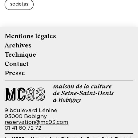
societas
Mentions légales
Pied
Archives
de
Technique
page
Contact
Presse
maison de la culture
de Seine-Saint-Denis
à Bobigny
9 boulevard Lénine
93000 Bobigny
reservation@mc93.com
01 41 60 72 72