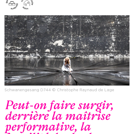
Schwanengesang D744 © Christophe Raynaud de Lage
Peut-on faire surgir,
derrière la maîtrise
performative, la