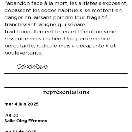
l’abandon face à la mort, les artistes s’exposent,
dépassent les codes habituels, se mettent en
danger en laissant poindre leur fragilité,
franchissant la ligne qui sépare
traditionnellement le jeu et l’émotion vraie,
ressentie mais cachée. Une performance
percutante, radicale mais « décapante » et
bouleversante.
Générique
Conception et mise en scène Romeo Castellucci
Avec Valérie Dréville, Kerstin Avemo (soprano), Alain
représentations
Franco (piano)
mer 4 juin 2025
Musique Franz Schubert
Interférences Scott Gibbons
20h00
Collaboration artistique Silvia Costa
Salle Oleg Efremov
Dramaturgie Christian Longchamp
Costumes Laura Dondoli, Sofia Vannini