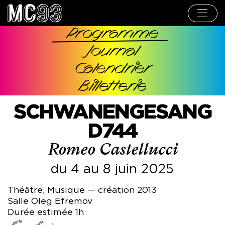
Aller
au
contenu
principal
Programme
Navigation
Journal
principale
Calendrier
Billetterie
SCHWANENGESANG
D744
Romeo Castellucci
du 4 au 8 juin 2025
Théâtre, Musique — création 2013
Salle Oleg Efremov
Durée estimée 1h