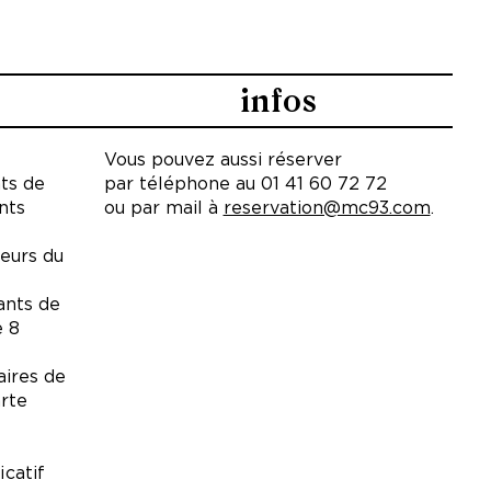
 de la Culture de Seine-Saint-
a danse de Marseille, Théâtre
infos
Sud – CDCN de Strasbourg, CIRCA –
Vous pouvez aussi réserver
– PNC Nexon
nts de
par téléphone au 01 41 60 72 72
ants
ou par mail à
reservation@mc93.com
.
mnase – Centre de
que national Roubaix Hauts-de-
eurs du
ants de
ion
est conventionnée par la DRAC
e 8
et bénéficie du soutien de la
 de Vaucluse et de la Ville
aires de
arte
icatif