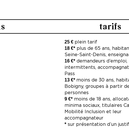
cien Reynès – Naïf
Production Naïf Production
Coproduction MC93 – Maison
eynès
Denis, KLAP – Maison pour l
ns
tarifs
Joliette – Marseille, Pôle 
ajo, Guillaume Cayet
Auch
ch
25 €
plein tarif
t
Avec le soutien du Sirque 
18 €*
plus de 65 ans, habita
Seine-Saint-Denis, enseign
Accueil en résidence Le Gy
16 €*
demandeurs d’emploi,
développement chorégraphi
intermittents, accompagnat
France.
Pass
13 €*
moins de 30 ans, habit
La compagnie
Naïf Product
Bobigny, groupes à partir d
Provence-Alpes-Côte d'Azur 
personnes
Région Sud, du Département
9 €*
moins de 18 ans, allocat
d’Avignon.
minima sociaux, titulaires C
Mobilité Inclusion et leur
accompagnateur
*
sur présentation d’un justif