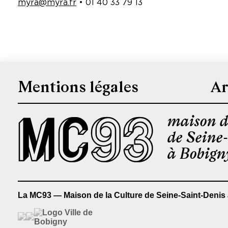
myra@myra.fr
• 01 40 33 79 13
Mentions légales
Ar
Pied
de
maison d
page
de Seine
à Bobign
La MC93 — Maison de la Culture de Seine-Saint-Denis