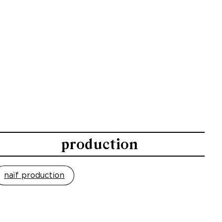
production
naïf production