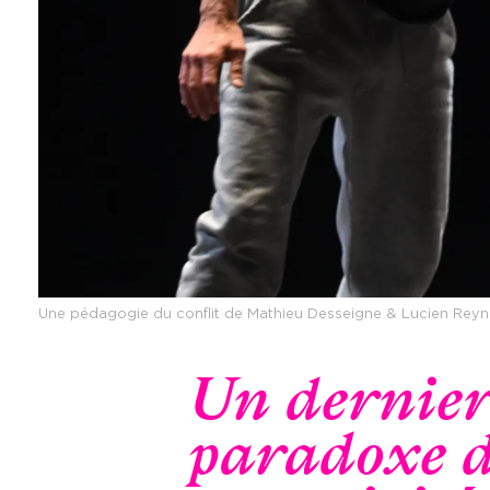
Une pédagogie du conflit de Mathieu Desseigne & Lucien Rey
Un dernier
paradoxe de