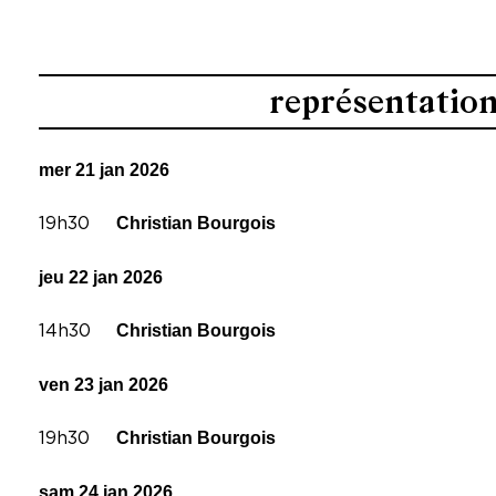
Conception Mathieu Desseigne, Lu
Production
Avec Mathieu Desseigne, Lucien R
représentatio
Collaboration artistique Métie Nav
Création sonore Christophe Ruets
mer 21 jan 2026
Création lumière Pauline Guyonne
Régie technique Élise Riegel
Christian Bourgois
19h30
jeu 22 jan 2026
Christian Bourgois
14h30
ven 23 jan 2026
Christian Bourgois
19h30
sam 24 jan 2026