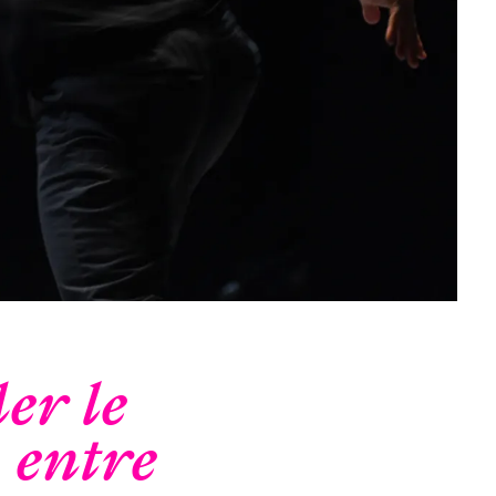
er le
 entre