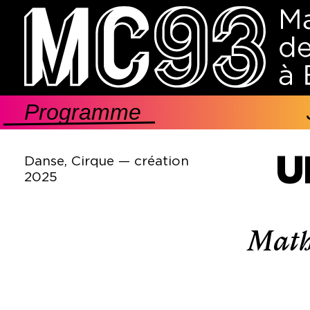
Aller
au
contenu
principal
Programme
Navigation
principale
U
Danse, Cirque — création
2025
Math