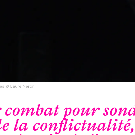
nès © Laure Néron
 combat pour sond
 la conflictualité,