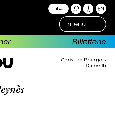
infos
menu
ier
Billetterie
DU
Christian Bourgois
Durée 1h
eynès