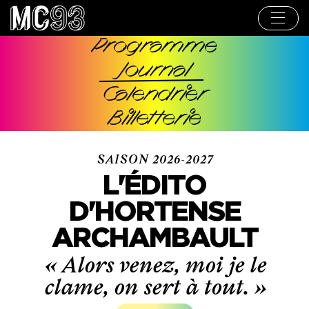
Aller
au
contenu
principal
Programme
Navigation
Journal
principale
Calendrier
Billetterie
SAISON 2026-2027
L'ÉDITO
D'HORTENSE
ARCHAMBAULT
« Alors venez, moi je le
clame, on sert à tout. »