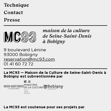
Technique
page
Contact
Presse
maison de la culture
de Seine-Saint-Denis
à Bobigny
9 boulevard Lénine
93000 Bobigny
reservation@mc93.com
01 41 60 72 72
La MC93 — Maison de la Culture de Seine-Saint-Denis à
Bobigny est subventionnée par
La MC93 est soutenue pour ses projets par