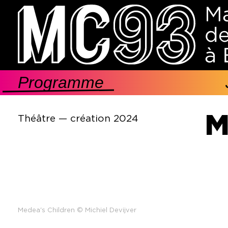
Aller
au
contenu
principal
Programme
Navigation
principale
M
Théâtre — création 2024
Medea's Children © Michiel Devijver