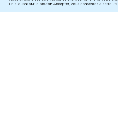
ac
En cliquant sur le bouton Accepter, vous consentez à cette utili
Medea's Children ©
représentatio
sam 14 nov 2026
18h00
Salle Oleg Efremov
dim 15 nov 2026