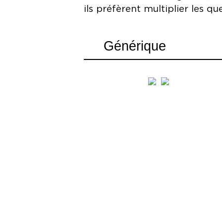
ils préfèrent multiplier les q
Générique
Conception et mise en scène Milo
Dramaturgie Kaatje De Geest
Avec Mil Sinaeve, Anna Matthys, 
Versluys, Aiko Benaouisse, Sanne 
Scénographie Karolien De Scheppe
Accessoires Joris Soenen
Costumes Jo De Visscher
Création lumière Dennis Diels
Conception son Elia Rediger
Vidéo Moritz von Dungern
Coaching jeu Peter Seynaeve, Lie