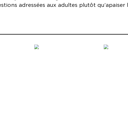
uestions adressées aux adultes plutôt qu’apaiser l
 Rau
Production NTGent
Coproduction Wiener Festw
Internationaal Theater Am
Emma Van de Casteele, Jade
De Waele, Vik Neirinck
r, Christophe Engels
n Wildemeersch