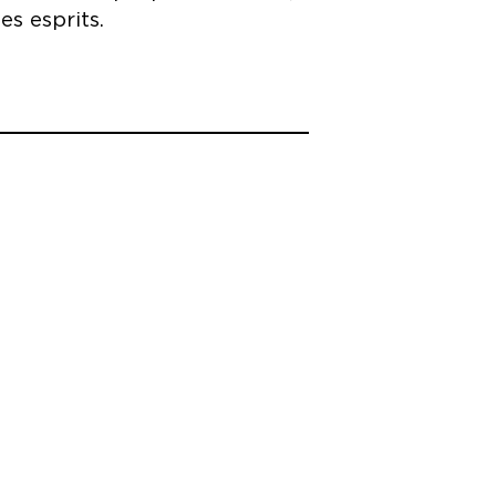
es esprits.
ochen, La Biennale de Venezia,
sterdam, Tandem – Scène nationale