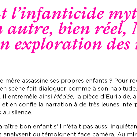
 l’infanticide my
 autre, bien réel,
n exploration des 
ère assassine ses propres enfants ? Pour reve
en scène fait dialoguer, comme à son habitude, l
 Il entremêle ainsi
Médée
, la pièce d’Euripide, 
t en confie la narration à de très jeunes interp
 au silence.
aître bon enfant s’il n’était pas aussi inquiétan
es analysent ou témoignent face caméra. Au miro