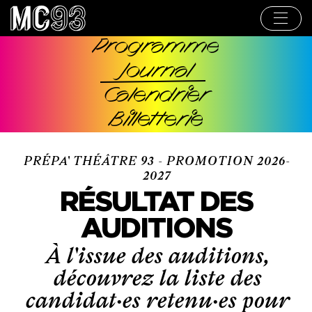
Aller
au
contenu
principal
Programme
Navigation
Journal
principale
Calendrier
Billetterie
PRÉPA' THÉÂTRE 93 - PROMOTION 2026-
2027
RÉSULTAT DES
AUDITIONS
À l'issue des auditions,
découvrez la liste des
candidat·es retenu·es pour