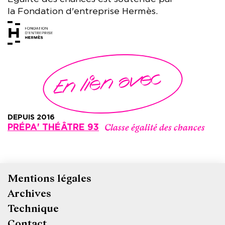
la Fondation d'entreprise Hermès.
En lien avec
DEPUIS 2016
Classe égalité des chances
PRÉPA' THÉÂTRE 93
Mentions légales
Pied
Archives
de
Technique
page
Contact