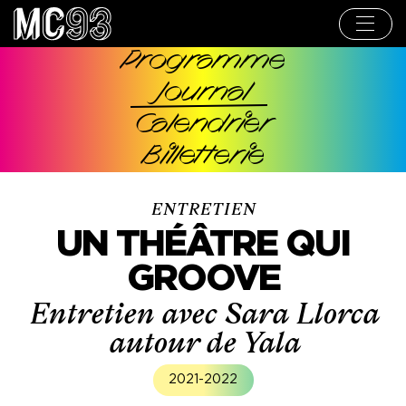
Aller
au
contenu
principal
Programme
Navigation
Journal
principale
Calendrier
Billetterie
ENTRETIEN
UN THÉÂTRE QUI
GROOVE
Entretien avec Sara Llorca
autour de Yala
2021-2022