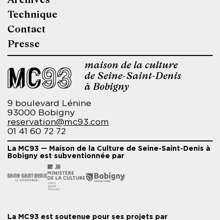
de
Technique
page
Contact
Presse
maison de la culture
de Seine-Saint-Denis
à Bobigny
9 boulevard Lénine
93000 Bobigny
reservation@mc93.com
01 41 60 72 72
La MC93 — Maison de la Culture de Seine-Saint-Denis à
Bobigny est subventionnée par
La MC93 est soutenue pour ses projets par