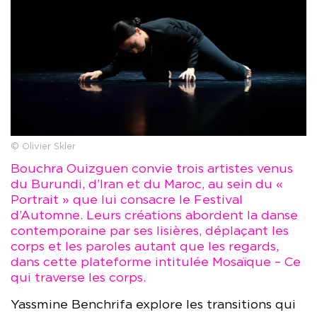
© Olivier Skler
Bouchra Ouizguen convie trois artistes venus
du Burundi, d’Iran et du Maroc, au sein du «
Portrait » que lui consacre le Festival
d’Automne. Leurs créations abordent la danse
contemporaine par ses lisières, déplaçant les
corps et les paroles autant que les regards,
dans cette plateforme intitulée Mosaïque – Ce
qui traverse les corps.
Yassmine Benchrifa explore les transitions qui