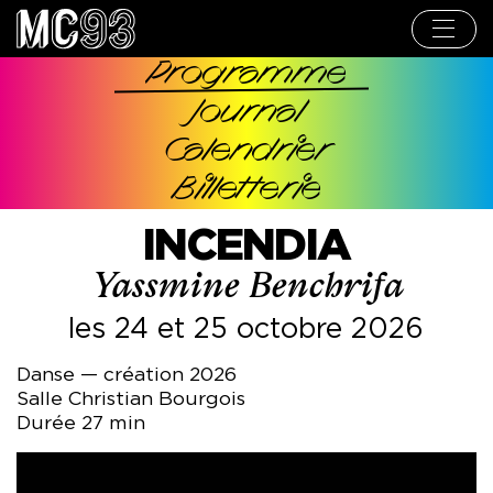
Aller
au
contenu
principal
Programme
Navigation
Journal
principale
Calendrier
Billetterie
INCENDIA
Yassmine Benchrifa
les 24 et 25 octobre 2026
Danse — création 2026
Salle Christian Bourgois
Durée 27 min