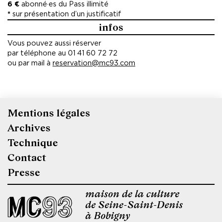
6 €
abonné·es du Pass illimité
*
sur présentation d’un justificatif
infos
Vous pouvez aussi réserver
par téléphone au 01 41 60 72 72
ou par mail à
reservation@mc93.com
Mentions légales
Pied
Archives
de
Technique
page
Contact
Presse
maison de la culture
de Seine-Saint-Denis
à Bobigny