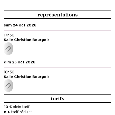
Chorégraphie et performance Yassmine Benchrifa
Conseil artistique Michelle Murray, Héla Fattoumi, Éric
représentations
Lamoureux
Design sonore Lamqayssi Mohamed, Gabriel Tetti.
sam 24 oct 2026
17h30
Salle Christian Bourgois
dim 25 oct 2026
16h30
Salle Christian Bourgois
tarifs
10 €
plein tarif
8 €
tarif réduit*