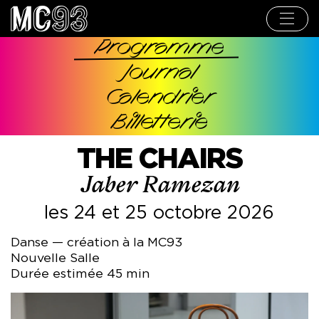
Aller
au
contenu
principal
Programme
Navigation
Journal
principale
Calendrier
Billetterie
THE CHAIRS
Jaber Ramezan
les 24 et 25 octobre 2026
Danse — création à la MC93
Nouvelle Salle
Durée estimée 45 min