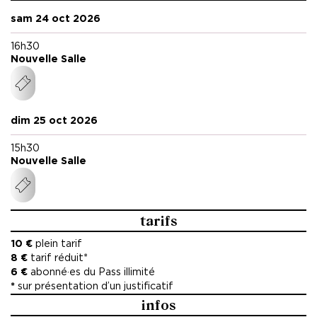
Création sonore Nariman Eskandari.
sam 24 oct 2026
Production the- hOle -studio
16h30
Producteur international Sepehr Sharifzadeh
Nouvelle Salle
Directeur de production Negar Nemati
dim 25 oct 2026
15h30
Nouvelle Salle
tarifs
10 €
plein tarif
8 €
tarif réduit*
6 €
abonné·es du Pass illimité
*
sur présentation d’un justificatif
infos