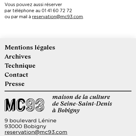
Vous pouvez aussi réserver
par téléphone au 01 41 60 72 72
ou par mail à
reservation@mc93.com
.
Mentions légales
Pied
Archives
de
Technique
page
Contact
Presse
maison de la culture
de Seine-Saint-Denis
à Bobigny
9 boulevard Lénine
93000 Bobigny
reservation@mc93.com