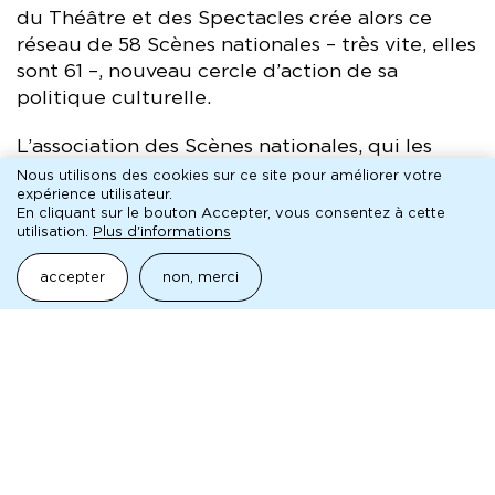
du Théâtre et des Spectacles crée alors ce
réseau de 58 Scènes nationales – très vite, elles
sont 61 –, nouveau cercle d’action de sa
politique culturelle.
L’association des Scènes nationales, qui les
rassemble pour la grande majorité, est un outil
Nous utilisons des cookies sur ce site pour améliorer votre
expérience utilisateur.
de réflexion exclusivement centré sur les
En cliquant sur le bouton Accepter, vous consentez à cette
enjeux liés à ce label et désireux de mieux en
utilisation.
Plus d'informations
faire connaître l’activité, la diversité, la
spécificité.
accepter
non, merci
site de l'association des scènes nationales
Histoire de la MC93