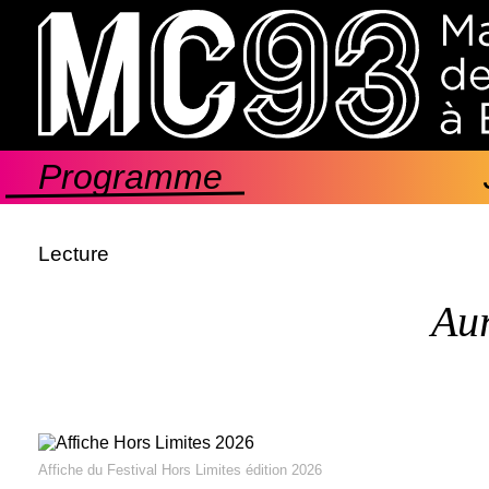
Aller
au
contenu
principal
Programme
Navigation
principale
Lecture
Aur
Affiche du Festival Hors Limites édition 2026