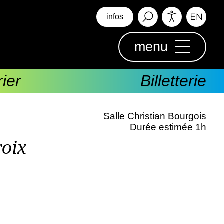
infos
menu
ier
Billetterie
Salle Christian Bourgois
Durée estimée 1h
roix