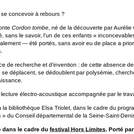
, se concevoir à rebours ?
ronte
Cordon tombe
, né de la découverte par Aurélie
é, sans le savoir, l’un de ces enfants « inconcevabl
alement — été portés, sans avoir eu de place a priori
s.
e de recherche et d’invention : de cette absence de 
t, se déplacent, se dédoublent par polysémie, cherch
naissance.
 lecture électro-acoustique accompagnée par le trava
 à la bibliothèque Elsa Triolet, dans le cadre du pro
s » du Conseil départemental de la Seine-Saint-Deni
 dans le cadre du
festival Hors Limites
. Porté par 