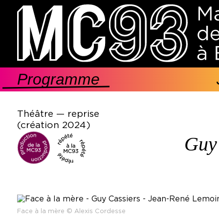
Aller
au
contenu
principal
Programme
Navigation
principale
Théâtre — reprise
(création 2024)
Guy
Face à la mère © Alexis Cordesse