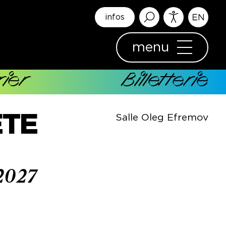
infos
menu
ier
Billetterie
ÊTE
Salle Oleg Efremov
2027