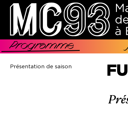
Aller
au
contenu
principal
Programme
Navigation
principale
FU
Présentation de saison
Pré