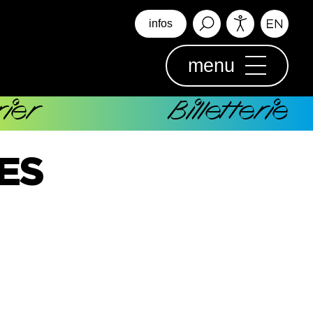
infos
menu
ier
Billetterie
ES