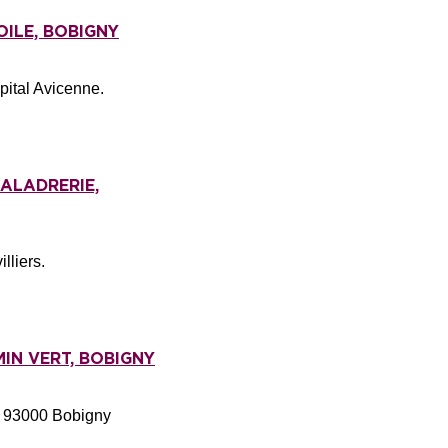
OILE, BOBIGNY
pital Avicenne.
MALADRERIE,
lliers.
MIN VERT, BOBIGNY
, 93000 Bobigny