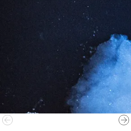
la DRAC Auvergne-Rhône-Alpes, la Région Auvergne-
Rhône-Alpes et la Ville de Clermont-Ferrand. Le Théâtre de
Romette est compagnie en résidence à Malakoff scène
nationale.
Johanny Bert est artiste compagnon au Bateau Feu –
Scène nationale de Dunkerque et artiste complice du
Théâtre de la Croix-Rousse – Lyon.