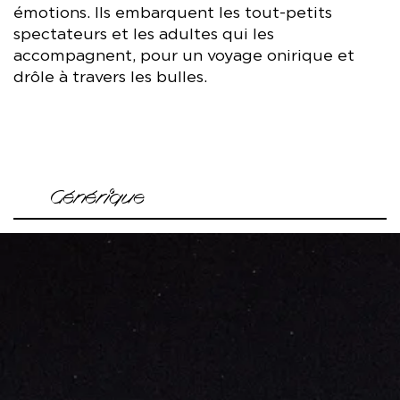
émotions. Ils embarquent les tout-petits
spectateurs et les adultes qui les
accompagnent, pour un voyage onirique et
drôle à travers les bulles.
Générique
Conception et mise en scène Johanny Bert
Avec Rémy Bénard
Collaboration artistique Yan Raballand
Interprétation Manuel Gouffran
Assistanat chorégraphique Christine Caradec
Création lumière et régie générale Gilles Richard
Création sonore et régie Simon Muller
Régie lumière Bertrand Pallier