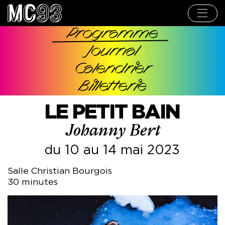
Aller
au
contenu
principal
Programme
Navigation
Journal
principale
Calendrier
Billetterie
LE PETIT BAIN
Johanny Bert
du 10 au 14 mai 2023
Salle Christian Bourgois
30 minutes