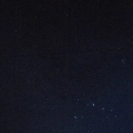
Régie en tournée Armand Coutant, Marc De Frutos, Jean-
Baptiste de Tonquedec, Frédéric Dutertre, Véronique
Guidevaux, Emilie Tramier, Garance Perachon Monnier
Plasticienne Judith Dubois
Costumes Pétronille Salomé
Scénographie Aurélie Thomas
Construction décor Fabrice Coudert assisté de Eui-Suk Cho
Commande d’écriture du livret Alexandra Lazarescou, Marie
Nimier, Thomas Gornet
Administration, production, développement le petit bureau
– Virginie Hammel, Nora Fernezelyi
Production Théâtre de Romette
Coproduction Théâtre Nouvelle génération CDN – Lyon,
Théâtre Paris Villette – Paris, Graines de spectacles –
Clermont Ferrand, CDN de Montluçon, Cour des Trois
Coquins – Clermont-Ferrand
Le Théâtre de Romette est implanté à Clermont-Ferrand, à
La Cour des Trois Coquins – scène vivante
La compagnie Théâtre de Romette est conventionnée par