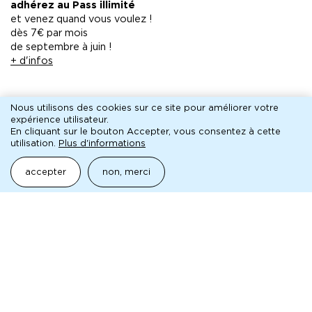
adhérez au Pass illimité
et venez quand vous voulez !
dès 7€ par mois
de septembre à juin !
+ d'infos
pédagogique
Nous utilisons des cookies sur ce site pour améliorer votre
expérience utilisateur.
En cliquant sur le bouton Accepter, vous consentez à cette
utilisation.
Plus d'informations
aborder la mc93 et le spectacle vivant
accepter
non, merci
fichier
· le petit bain
Mentions légales
Pied
Archives
de
Technique
page